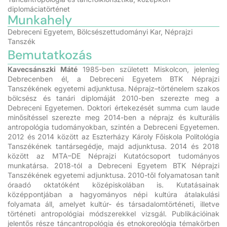
diplomáciatörténet
Munkahely
Debreceni Egyetem, Bölcsészettudományi Kar, Néprajzi
Tanszék
Bemutatkozás
Kavecsánszki Máté
1985-ben született Miskolcon, jelenleg
Debrecenben él, a Debreceni Egyetem BTK Néprajzi
Tanszékének egyetemi adjunktusa. Néprajz–történelem szakos
bölcsész és tanári diplomáját 2010-ben szerezte meg a
Debreceni Egyetemen. Doktori értekezését summa cum laude
minősítéssel szerezte meg 2014-ben a néprajz és kulturális
antropológia tudományokban, szintén a Debreceni Egyetemen.
2012 és 2014 között az Eszterházy Károly Főiskola Politológia
Tanszékének tantársegédje, majd adjunktusa. 2014 és 2018
között az MTA–DE Néprajzi Kutatócsoport tudományos
munkatársa. 2018-tól a Debreceni Egyetem BTK Néprajzi
Tanszékének egyetemi adjunktusa. 2010-től folyamatosan tanít
óraadó oktatóként középiskolában is. Kutatásainak
középpontjában a hagyományos népi kultúra átalakulási
folyamata áll, amelyet kultúr- és társadalomtörténeti, illetve
történeti antropológiai módszerekkel vizsgál. Publikációinak
jelentős része táncantropológia és etnokoreológia témakörben