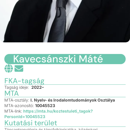
Kavecsánszki Máté
FKA-tagság
Tagság ideje:
2022–
MTA
MTA-osztály:
I. Nyelv- és Irodalomtudományok Osztálya
MTA-azonosító:
10045523
MTA-link:
https://mta.hu/koztestuleti_tagok?
PersonId=10045523
Kutatási terület
Táncantropológia és táncfolklorisztika, középkori