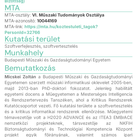
Bizottság)
MTA
MTA-osztály:
VI. Műszaki Tudományok Osztálya
MTA-azonosító:
10044169
MTA-link:
https://mta.hu/koztestuleti_tagok?
PersonId=32766
Kutatási terület
Szoftverfejlesztés, szoftvertesztelés
Munkahely
Budapesti Műszaki és Gazdaságtudományi Egyetem
Bemutatkozás
Micskei Zoltán
a Budapesti Műszaki és Gazdaságtudományi
Egyetemen szerzett műszaki informatikusi oklevelet 2005-ben,
majd 2013-ban PhD-doktori fokozatot. Jelenleg habilitált
egyetemi docens a Műegyetemen a Mesterséges Intelligencia
és Rendszertervezés Tanszéken, ahol a Kritikus Rendszerek
Kutatócsoportot vezeti. Fő kutatási területe a szoftvertesztelés
és a kritikus informatikai rendszerek ellenőrzése. Műegyetemi
témavezetője volt a H2020 ADVANCE és az ITEA3 EMBrACE
nemzetközi projekteknek, társvezetője az NKFIH
Biztonságtudományi és Technológiai Kompetencia Központ
projekt egyik főirányának, valamint számos ipari