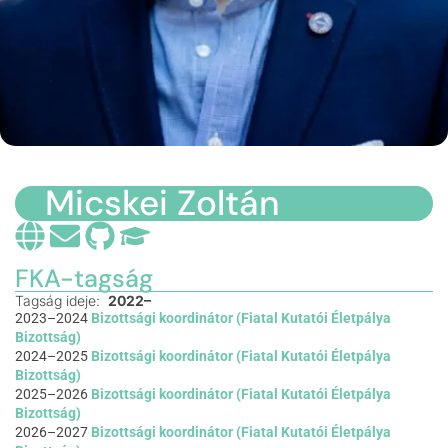
Micskei Zoltán
FKA-tagság
Tagság ideje:
2022–
2023–2024
Bizottsági koordinátor (Fiatal Kutatói Életpálya
Bizottság)
2024–2025
Bizottsági koordinátor (Fiatal Kutatói Életpálya
Bizottság)
2025–2026
Bizottsági koordinátor (Fiatal Kutatói Életpálya
Bizottság)
2026–2027
Bizottsági koordinátor (Fiatal Kutatói Életpálya