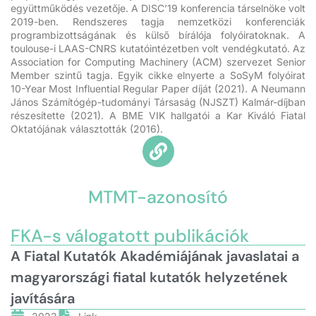
együttműködés vezetője. A DISC’19 konferencia társelnöke volt
2019-ben. Rendszeres tagja nemzetközi konferenciák
programbizottságának és külső bírálója folyóiratoknak. A
toulouse-i LAAS-CNRS kutatóintézetben volt vendégkutató. Az
Association for Computing Machinery (ACM) szervezet Senior
Member szintű tagja. Egyik cikke elnyerte a SoSyM folyóirat
10-Year Most Influential Regular Paper díját (2021). A Neumann
János Számítógép-tudományi Társaság (NJSZT) Kalmár-díjban
részesítette (2021). A BME VIK hallgatói a Kar Kiváló Fiatal
Oktatójának választották (2016).
MTMT-azonosító
FKA-s válogatott publikációk
A Fiatal Kutatók Akadémiájának javaslatai a
magyarországi fiatal kutatók helyzetének
javítására