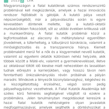
2023
Link
Magyarországon a fiatal kutatóknak számos rendszerszintű
problémával kell megküzdeniük, amelyek a hazai innovációs
rendszer fejlődését is gátolják. A kutatói pálya veszít
népszerűségéből, már a pályaválasztás során is egyre
kevesebben döntenek mellette, így a kutatói-oktatói
munkakörökben fokozódott, sőt az utóbbi években kritikussá vált
a munkaerőhiány. A fiatal kutatók problémái közül a
legfontosabbak az alacsony és méltánytalanul egyenlőtlen
jövedelmek, a túlterheltség, a túlburjánzó bürokrácia, valamint a
minőségbiztosítás és a transzparencia hiánya. Kiemelt
problémaként merül fel a nők és a kisgyermeket nevelő kutatók,
valamint az egyetemi oktatók különösen nehéz helyzete, akik
többek között a Máté-elv, valamint a gyermekneveléssel, illetve
az oktatással töltött idő kiesése miatt nehezebben és lassabban
tudnak előrejutni a karrierjükben, vagy hosszú távon nem
fenntartható önkizsákmányolás révén próbálnak a pályán
maradni. Mindezek a tényezők bizonytalansághoz, kiégéshez és
a kiszolgáltatottság érzéséhez, végső soron pedig
pályaelhagyáshoz vezethetnek. A Fiatal Kutatók Akadémiája két
széles körű felmérés segítségével világított rá ezekre a
problémákra. Jelen tanulmányban megoldásokat keresünk a
hazai fiatal kutatók nehézségeire olyan javaslatok
megfogalmazásával, amelyek segíthetik a döntéshozókat a