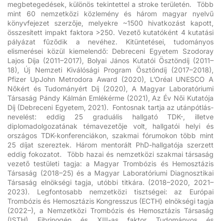
megbetegedések, különös tekintettel a stroke területén. Több
mint 60 nemzetközi közlemény és három magyar nyelvű
könyvfejezet szerzője, melyekre
~
1500 hivatkozást kapott,
összesített impakt faktora >250. Vezető kutatóként 4 kutatási
pályázat fűződik a nevéhez. Kitüntetései, tudományos
elismerései közül kiemelendő: Debreceni Egyetem Szodoray
Lajos Díja (2011–2017), Bolyai János Kutatói Ösztöndíj (2011–
18), Új Nemzeti Kiválósági Program Ösztöndíj (2017–2018),
Pfizer UpJohn Metrodora Award (2020), L’Oréal UNESCO A
Nőkért és Tudományért Díj (2020), A Magyar Laboratóriumi
Társaság Pándy Kálmán Emlékérme (2021), Az Év Női Kutatója
Díj (Debreceni Egyetem, 2021).
Fontosnak tartja az utánpótlás-
nevelést: eddig 25 graduális hallgató TDK-, illetve
diplomadolgozatának témavezetője volt, hallgatói helyi és
országos TDK-konferenciákon, szakmai fórumokon több mint
25 díjat szereztek. Három mentorált PhD-hallgatója szerzett
eddig fokozatot.
Több hazai és nemzetközi szakmai társaság
vezető testületi tagja: a Magyar Trombózis és Hemosztázis
Társaság (2018–25) és a Magyar Laboratóriumi Diagnosztikai
Társaság elnökségi tagja, utóbbi titkára. (2018–2020, 2021–
2023). Legfontosabb nemzetközi tisztségei: az Európai
Trombózis és Hemosztázis Kongresszus (ECTH) elnökségi tagja
(2022–), a Nemzetközi Trombózis és Hemosztázis Társaság
(ISTH) Fibrinogén és XIII-as faktor Tudományos és