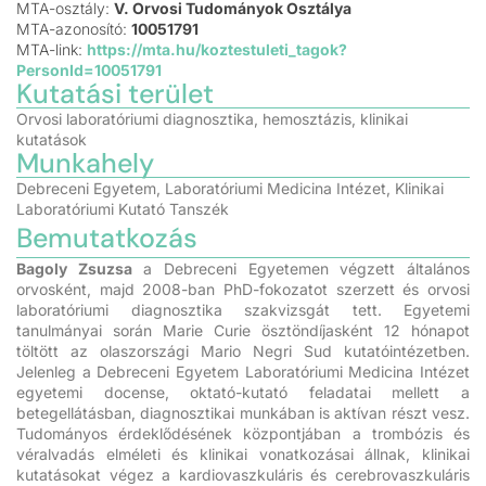
MTA-osztály:
V. Orvosi Tudományok Osztálya
MTA-azonosító:
10051791
MTA-link:
https://mta.hu/koztestuleti_tagok?
PersonId=10051791
Kutatási terület
Orvosi laboratóriumi diagnosztika, hemosztázis, klinikai
kutatások
Munkahely
Debreceni Egyetem, Laboratóriumi Medicina Intézet, Klinikai
Laboratóriumi Kutató Tanszék
Bemutatkozás
Bagoly Zsuzsa
a Debreceni Egyetemen végzett általános
orvosként, majd 2008-ban PhD-fokozatot szerzett és orvosi
laboratóriumi diagnosztika szakvizsgát tett. Egyetemi
tanulmányai során Marie Curie ösztöndíjasként 12 hónapot
töltött az olaszországi Mario Negri Sud kutatóintézetben.
Jelenleg a Debreceni Egyetem Laboratóriumi Medicina Intézet
egyetemi docense, oktató-kutató feladatai mellett a
betegellátásban, diagnosztikai munkában is aktívan részt vesz.
Tudományos érdeklődésének központjában a trombózis és
véralvadás elméleti és klinikai vonatkozásai állnak, klinikai
kutatásokat végez a kardiovaszkuláris és cerebrovaszkuláris