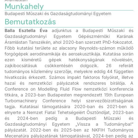
Munkahely
Budapesti Műszaki és Gazdaságtudományi Egyetem
Bemutatkozás
Balla Esztella Éva
adjunktus a Budapesti Műszaki és
Gazdaságtudományi Egyetem Gépészmérnöki Karának
Áramlástan Tanszékén, ahol 2020-ban szerzett PhD-fokozatot.
Főbb kutatási területe az alacsony Reynolds-számon működő
forgógépek aerodinamikája és aeroakusztikája. Kutatása során
ezen kisméretű gépek hatékonyságának növelésén,
zajkibocsátásuk csökkentésén dolgozik. 26 referált
tudományos közlemény szerzője, melyekre eddig 44 független
hivatkozás érkezett. Számos impakt faktoros folyóirat, illetve
hazai és nemzetközi pályázatok rendszeres bírálója. A
Conference on Modelling Fluid Flow nemzetközi konferencia
titkára, a 2023-ban Budapesten megrendezett 15th European
Turbomachinery Conference helyi szervezőbizottságának
tagja. Kutatásai támogatására 2020-ban és 2021-ben is
elnyerte a Nemzet Fiatal Tehetségeiért Ösztöndíjat, 2023-ban
és 2024-ben pedig a Budapesti Műszaki és
Gazdaságtudományi Egyetem „Vissza a Tudományba!”
pályázatát. 2022-ben és 2025-ben az NKFIH Tudományos
Mecenatúra pályázatának támogatásával, 2024-ben pedig az