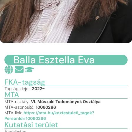
Balla Esztella Éva
FKA-tagság
Tagság ideje:
2022–
MTA
MTA-osztály:
VI. Műszaki Tudományok Osztálya
MTA-azonosító:
10060286
MTA-link:
https://mta.hu/koztestuleti_tagok?
PersonId=10060286
Kutatási terület
Áramlástan