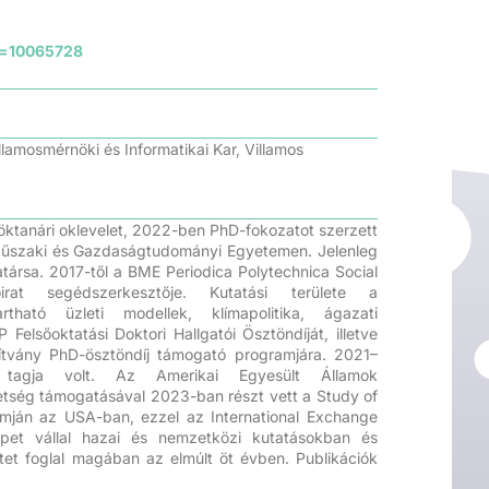
Id=10065728
mosmérnöki és Informatikai Kar, Villamos
tanári oklevelet, 2022-ben PhD-fokozatot szerzett
űszaki és Gazdaságtudományi Egyetemen. Jelenleg
rsa. 2017-től a BME Periodica Polytechnica Social
at segédszerkesztője. Kutatási területe a
artható üzleti modellek, klímapolitika, ágazati
elsőoktatási Doktori Hallgatói Ösztöndíját, illetve
pítvány PhD-ösztöndíj támogató programjára. 2021–
tagja volt. Az Amerikai Egyesült Államok
tség támogatásával 2023-ban részt vett a Study of
gramján az USA-ban, ezzel az International Exchange
epet vállal hazai és nemzetközi kutatásokban és
ktet foglal magában az elmúlt öt évben. Publikációk