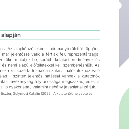
 alapján
átos. Az alapképzésekben tudományterülettől függően
ár jelentőssé válik a férfiak felülreprezentáltsága.
nyezőket mutatjuk be, korábbi kutatási eredmények és
l és nemi alapú előítéletekkel kell szembenézniük. Az
Ennek okai közé tartoznak a szakmai hálózatokhoz való
alás – szintén jelentős hatással vannak a kutatónők
utatási tevékenység folytonossága megszakad, és ez a
ó gyakorlattal, valamint néhány javaslattal zárjuk.
Eszter, Solymosi Katalin (2025). A kutatónők helyzete és