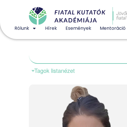
Jövő
fiata
Rólunk
Hírek
Események
Mentoráció
Tagok listanézet