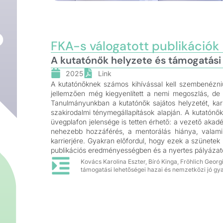
FKA-s válogatott publikációk
A kutatónők helyzete és támogatási 
2025
Link
A kutatónőknek számos kihívással kell szembenézniü
jellemzően még kiegyenlített a nemi megoszlás, de a
Tanulmányunkban a kutatónők sajátos helyzetét, karr
szakirodalmi ténymegállapítások alapján. A kutatónők
üvegplafon jelensége is tetten érhető: a vezető akad
nehezebb hozzáférés, a mentorálás hiánya, valamint
karrierjére. Gyakran előfordul, hogy ezek a szünete
publikációs eredményességben és a nyertes pályázato
Kovács Karolina Eszter, Bíró Kinga, Fröhlich Geor
támogatási lehetőségei hazai és nemzetközi jó gyak