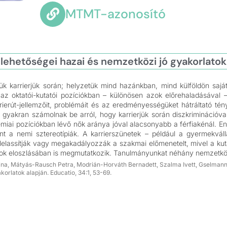
MTMT-azonosító
lehetőségei hazai és nemzetközi jó gyakorlatok
k karrierjük során; helyzetük mind hazánkban, mind külföldön saj
z oktatói-kutatói pozíciókban – különösen azok előrehaladásával – m
ierút-jellemzőit, problémáit és az eredményességüket hátráltató té
 gyakran számolnak be arról, hogy karrierjük során diszkriminációva
émiai pozíciókban lévő nők aránya jóval alacsonyabb a férfiakénál. 
 a nemi sztereotípiák. A karrierszünetek – például a gyermekváll
k lelassítják vagy megakadályozzák a szakmai előmenetelt, mivel a k
k eloszlásában is megmutatkozik. Tanulmányunkat néhány nemzetközi j
gina, Mátyás-Rausch Petra, Modrián-Horváth Bernadett, Szalma Ivett, Gselmann 
orlatok alapján. Educatio, 34:1, 53-69.