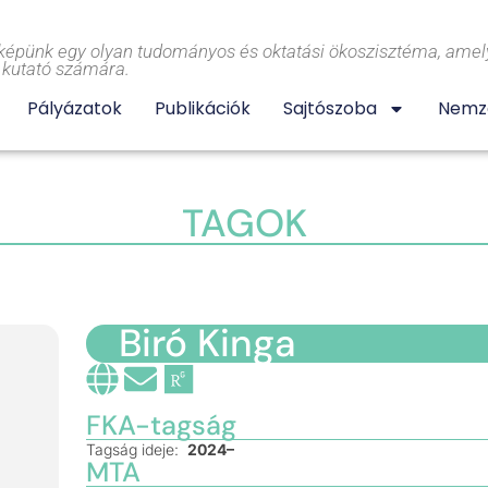
képünk egy olyan tudományos és oktatási ökoszisztéma, amely
l kutató számára.
Pályázatok
Publikációk
Sajtószoba
Nemze
TAGOK
Biró Kinga
FKA-tagság
Tagság ideje:
2024–
MTA