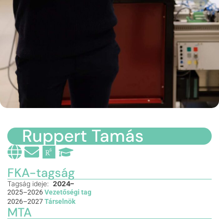
Ruppert Tamás
FKA-tagság
Tagság ideje:
2024–
2025–2026
Vezetőségi tag
2026–2027
Társelnök
MTA