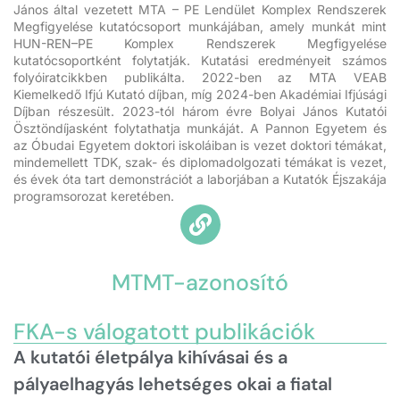
János által vezetett MTA – PE Lendület Komplex Rendszerek
Megfigyelése kutatócsoport munkájában, amely munkát mint
HUN-REN–PE Komplex Rendszerek Megfigyelése
kutatócsoportként folytatják. Kutatási eredményeit számos
folyóiratcikkben publikálta. 2022-ben az MTA VEAB
Kiemelkedő Ifjú Kutató díjban, míg 2024-ben Akadémiai Ifjúsági
Díjban részesült. 2023-tól három évre Bolyai János Kutatói
Ösztöndíjasként folytathatja munkáját. A Pannon Egyetem és
az Óbudai Egyetem doktori iskoláiban is vezet doktori témákat,
mindemellett TDK, szak- és diplomadolgozati témákat is vezet,
és évek óta tart demonstrációt a laborjában a Kutatók Éjszakája
programsorozat keretében.
MTMT-azonosító
FKA-s válogatott publikációk
A kutatói életpálya kihívásai és a
pályaelhagyás lehetséges okai a fiatal