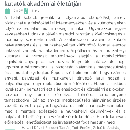
kutatók akadémiai életútján
2025
Link
A fiatal kutatók jelentik a folyamatos utánpótlást, amely
biztosíthatja a felsőoktatási intézményekben és a kutatóhelyeken
folyó színvonalas és minőségi munkát. Ugyanakkor egyre
kevesebben tudnak a pályán maradni pusztán a kíváncsiság és a
tudomány szeretete miatt. A szakirodalom alapján a kutatói
pályaelhagyás és a munkahelyváltás különböző formái jelentős
hatással vannak az akadémiai utánpótlásra és a munkahelyi
kultúrára. A vizsgált tanulmányok alapján a motivációkat
leginkább anyagi és személyes tényezők határozzák meg,
úgymint a bérszínvonal, a biztonság, valamint a megbecsültség
és a munkahelyi légkör. Éppen ezért elmondható, hogy számos
anyagi, pályázati és munkahelyi tényező járul hozzá a
pályaelhagyás egyre jelentősebb mértékéhez. Ebben a cikkben
igyekszünk bemutatni ezt a jelenségkört és körbejárni az okokat,
részben egy online kérdőíves felmérés eredményeire
támaszkodva. Bár az anyagi megbecsültség hiányának érzése
vezető ok volt a pályaelhagyásban, szintén hangsúlyosan jelent
meg a mentális egészség, a munkahelyi körülmények és a
pályázati lehetőségek beszűkülésének kérdése. Ennek kapcsán
előrelépési lehetőségeket és javaslatokat fogalmazunk meg.
Havasi Dávid, Ruppert Tamás, Tóth Emőke, Zsidó N. András,