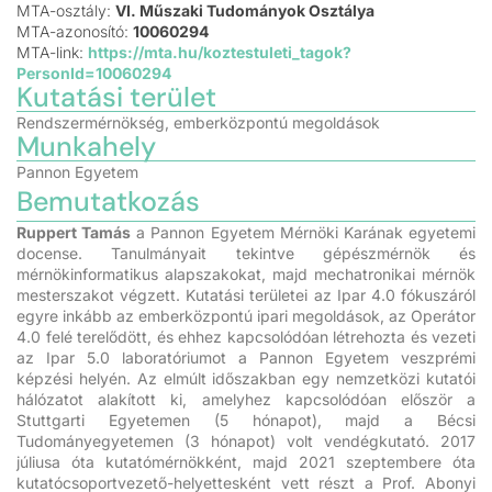
MTA-osztály:
VI. Műszaki Tudományok Osztálya
MTA-azonosító:
10060294
MTA-link:
https://mta.hu/koztestuleti_tagok?
PersonId=10060294
Kutatási terület
Rendszermérnökség, emberközpontú megoldások
Munkahely
Pannon Egyetem
Bemutatkozás
Ruppert Tamás
a Pannon Egyetem Mérnöki Karának egyetemi
docense. Tanulmányait tekintve gépészmérnök és
mérnökinformatikus alapszakokat, majd mechatronikai mérnök
mesterszakot végzett. Kutatási területei az Ipar 4.0 fókuszáról
egyre inkább az emberközpontú ipari megoldások, az Operátor
4.0 felé terelődött, és ehhez kapcsolódóan létrehozta és vezeti
az Ipar 5.0 laboratóriumot a Pannon Egyetem veszprémi
képzési helyén. Az elmúlt időszakban egy nemzetközi kutatói
hálózatot alakított ki, amelyhez kapcsolódóan először a
Stuttgarti Egyetemen (5 hónapot), majd a Bécsi
Tudományegyetemen (3 hónapot) volt vendégkutató. 2017
júliusa óta kutatómérnökként, majd 2021 szeptembere óta
kutatócsoportvezető-helyettesként vett részt a Prof. Abonyi