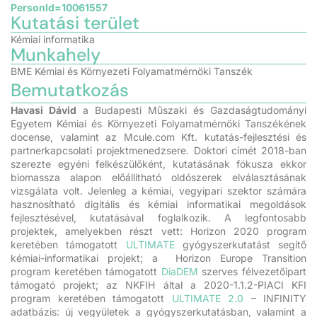
PersonId=10061557
Kutatási terület
Kémiai informatika
Munkahely
BME Kémiai és Környezeti Folyamatmérnöki Tanszék
Bemutatkozás
Havasi Dávid
a Budapesti Műszaki és Gazdaságtudományi
Egyetem Kémiai és Környezeti Folyamatmérnöki Tanszékének
docense, valamint az Mcule.com Kft. kutatás-fejlesztési és
partnerkapcsolati projektmenedzsere. Doktori címét 2018-ban
szerezte egyéni felkészülőként, kutatásának fókusza ekkor
biomassza alapon előállítható oldószerek elválasztásának
vizsgálata volt. Jelenleg a kémiai, vegyipari szektor számára
hasznosítható digitális és kémiai informatikai megoldások
fejlesztésével, kutatásával foglalkozik. A legfontosabb
projektek, amelyekben részt vett: Horizon 2020 program
keretében támogatott
ULTIMATE
gyógyszerkutatást segítő
kémiai-informatikai projekt; a Horizon Europe Transition
program keretében támogatott
DiaDEM
szerves félvezetőipart
támogató projekt; az NKFIH által a 2020-1.1.2-PIACI KFI
program keretében támogatott
ULTIMATE 2.0
– INFINITY
adatbázis: új vegyületek a gyógyszerkutatásban, valamint a