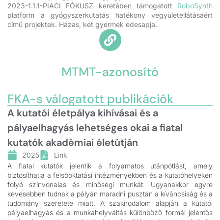
2023-1.1.1-PIACI FÓKUSZ keretében támogatott
RoboSynth
platform a gyógyszerkutatás hatékony vegyületellátásáért
című projektek. Házas, két gyermek édesapja.
MTMT-azonosító
FKA-s válogatott publikációk
A kutatói életpálya kihívásai és a
pályaelhagyás lehetséges okai a fiatal
kutatók akadémiai életútján
2025
Link
A fiatal kutatók jelentik a folyamatos utánpótlást, amely
biztosíthatja a felsőoktatási intézményekben és a kutatóhelyeken
folyó színvonalas és minőségi munkát. Ugyanakkor egyre
kevesebben tudnak a pályán maradni pusztán a kíváncsiság és a
tudomány szeretete miatt. A szakirodalom alapján a kutatói
pályaelhagyás és a munkahelyváltás különböző formái jelentős