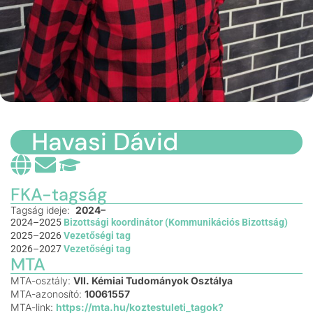
Havasi Dávid
FKA-tagság
Tagság ideje:
2024–
2024–2025
Bizottsági koordinátor (Kommunikációs Bizottság)
2025–2026
Vezetőségi tag
2026–2027
Vezetőségi tag
MTA
MTA-osztály:
VII. Kémiai Tudományok Osztálya
MTA-azonosító:
10061557
MTA-link:
https://mta.hu/koztestuleti_tagok?