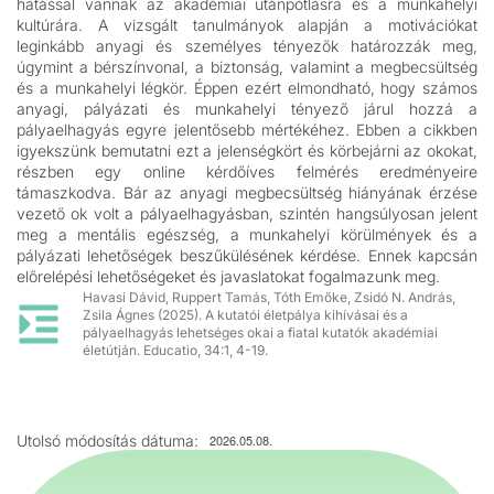
hatással vannak az akadémiai utánpótlásra és a munkahelyi
kultúrára. A vizsgált tanulmányok alapján a motivációkat
leginkább anyagi és személyes tényezők határozzák meg,
úgymint a bérszínvonal, a biztonság, valamint a megbecsültség
és a munkahelyi légkör. Éppen ezért elmondható, hogy számos
anyagi, pályázati és munkahelyi tényező járul hozzá a
pályaelhagyás egyre jelentősebb mértékéhez. Ebben a cikkben
igyekszünk bemutatni ezt a jelenségkört és körbejárni az okokat,
részben egy online kérdőíves felmérés eredményeire
támaszkodva. Bár az anyagi megbecsültség hiányának érzése
vezető ok volt a pályaelhagyásban, szintén hangsúlyosan jelent
meg a mentális egészség, a munkahelyi körülmények és a
pályázati lehetőségek beszűkülésének kérdése. Ennek kapcsán
előrelépési lehetőségeket és javaslatokat fogalmazunk meg.
Havasi Dávid, Ruppert Tamás, Tóth Emőke, Zsidó N. András,
Zsila Ágnes (2025). A kutatói életpálya kihívásai és a
pályaelhagyás lehetséges okai a fiatal kutatók akadémiai
életútján. Educatio, 34:1, 4-19.
Utolsó módosítás dátuma:
2026.05.08.