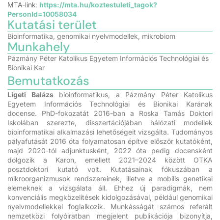
MTA-link:
https://mta.hu/koztestuleti_tagok?
PersonId=10058034
Kutatási terület
Bioinformatika, genomikai nyelvmodellek, mikrobiom
Munkahely
Pázmány Péter Katolikus Egyetem Információs Technológiai és
Bionikai Kar
Bemutatkozás
Ligeti Balázs
bioinformatikus, a Pázmány Péter Katolikus
Egyetem Információs Technológiai és Bionikai Karának
docense. PhD-fokozatát 2016-ban a Roska Tamás Doktori
Iskolában szerezte, disszertációjában hálózati modellek
bioinformatikai alkalmazási lehetőségeit vizsgálta. Tudományos
pályafutását 2016 óta folyamatosan építve először kutatóként,
majd 2020-tól adjunktusként, 2022 óta pedig docensként
dolgozik a Karon, emellett 2021–2024 között OTKA
posztdoktori kutató volt. Kutatásainak fókuszában a
mikroorganizmusok rendszereinek, illetve a mobilis genetikai
elemeknek a vizsgálata áll. Ehhez új paradigmák, nem
konvenciális megközelítések kidolgozásával, például genomikai
nyelvmodellekkel foglalkozik. Munkásságát számos referált
nemzetközi folyóiratban megjelent publikációja bizonyítja,