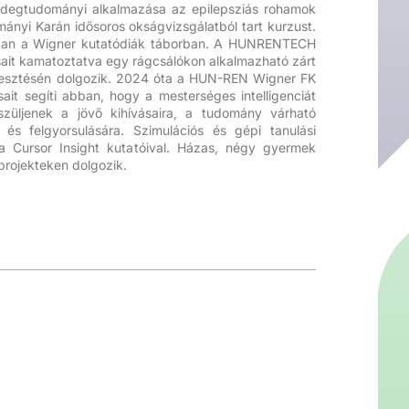
idegtudományi alkalmazása az epilepsziás rohamok
ányi Karán idősoros okságvizsgálatból tart kurzust.
ában a Wigner kutatódiák táborban. A HUNRENTECH
ait kamatoztatva egy rágcsálókon alkalmazható zárt
ejlesztésén dolgozik. 2024 óta a HUN-REN Wigner FK
ait segíti abban, hogy a mesterséges intelligenciát
szüljenek a jövő kihívásaira, a tudomány várható
a és felgyorsulására. Szimulációs és gépi tanulási
 Cursor Insight kutatóival. Házas, négy gyermek
projekteken dolgozik.