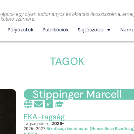
képünk egy olyan tudományos és oktatási ökoszisztéma, amely
l kutató számára.
Pályázatok
Publikációk
Sajtószoba
Nemze
TAGOK
Stippinger Marcell
FKA-tagság
Tagság ideje:
2026–
2026–2027
Bizottsági koordinátor (Nemzetközi Bizottság