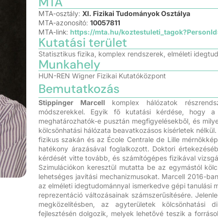
MTA
MTA-osztály:
XI. Fizikai Tudományok Osztálya
MTA-azonosító:
10057811
MTA-link:
https://mta.hu/koztestuleti_tagok?PersonI
Kutatási terület
Statisztikus fizika, komplex rendszerek, elméleti idegt
Munkahely
HUN-REN Wigner Fizikai Kutatóközpont
Bemutatkozás
Stippinger Marcell
komplex hálózatok részrendszer
módszerekkel. Egyik fő kutatási kérdése, hogy a 
meghatározhatók-e pusztán megfigyelésekből, és milyen 
kölcsönhatási hálózata beavatkozásos kísérletek nélkü
fizikus szakán és az École Centrale de Lille mérnökké
hatékony árazásával foglalkozott. Doktori értekezésé
kérdését vitte tovább, és számítógépes fizikával vizsgál
Szimulációkon keresztül mutatta be az egymástól kölc
lehetséges javítási mechanizmusokat. Marcell 2016-ban 
az elméleti idegtudománnyal ismerkedve gépi tanulási m
reprezentáció változásainak számszerűsítésére. Jelenle
megközelítésben, az agyterületek kölcsönhatási di
fejlesztésén dolgozik, melyek lehetővé teszik a forráso