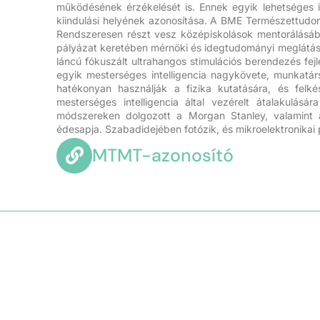
működésének érzékelését is. Ennek egyik lehetséges 
kiindulási helyének azonosítása. A BME Természettudom
Rendszeresen részt vesz középiskolások mentorálás
pályázat keretében mérnöki és idegtudományi meglátás
láncú fókuszált ultrahangos stimulációs berendezés f
egyik mesterséges intelligencia nagykövete, munkatárs
hatékonyan használják a fizika kutatására, és felké
mesterséges intelligencia által vezérelt átalakulásár
módszereken dolgozott a Morgan Stanley, valamint a
édesapja. Szabadidejében fotózik, és mikroelektronikai 
MTMT-azonosító