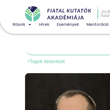
Jövő
fiata
Rólunk
Hírek
Események
Mentoráció
Tagok listanézet