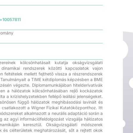
d=10057811
udomány
einek kölcsönhatásait kutatja okságvizsgálati
dinamikai rendszerek közötti kapcsolatok vajon
feltételek mellett fejthető vissza a részrendszerek
l. Tanulmányait a TIME kétdiplomás képzésben a BME
pzésén végezte. Diplomamunkájában hitelderivatívák
ben a hálózatok kölcsönhatásában rejlő kockázatok
ta a krízishelyzetekben fellépő leállási jelenségeket.
sönösen függő hálózatok meghibásodási lavináit és
csatlakozott a Wigner Fizikai Kutatóközponthoz. Itt
ódszereket alkalmazott a neurális adaptáció során a
g az agyi információfeldolgozást vizsgálja hálózatos
namikáján keresztül. Okságvizsgálati módszerek
k és célterületek meghatározását, sőt a rejtett okok