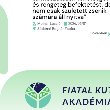
és rengeteg befektetést, d
nem csak született zsenik
számára áll nyitva”
Molnár László
2026/06/01
Sódorné Bognár Zsófia
Bővebben