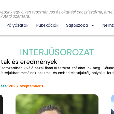
képünk egy olyan tudományos és oktatási ökoszisztéma, amely
l kutató számára.
Pályázatok
Publikációk
Sajtószoba
Nemze
INTERJÚSOROZAT
etutak és eredmények
júsorozatában kiváló hazai fiatal kutatókat szólaltatunk meg. Cél
erjúkban mesélnek szakmai és emberi életútjukról, pályájuk fordulópo
nése:
2026. szeptember 1.