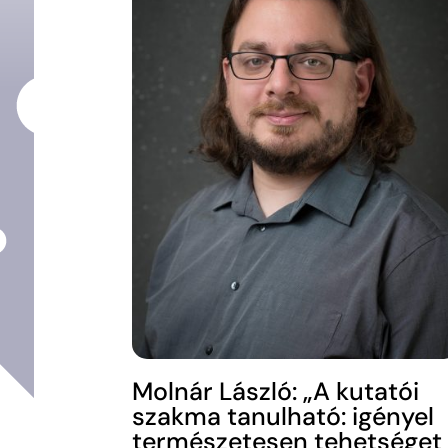
Molnár László: „A kutatói
szakma tanulható: igényel
természetesen tehetséget