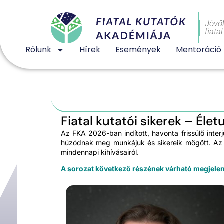
Jövő
fiata
Rólunk
Hírek
Események
Mentoráció
Fiatal kutatói sikerek – Él
Az FKA 2026-ban indított, havonta frissülő inter
húzódnak meg munkájuk és sikereik mögött. Az int
mindennapi kihívásairól.
A sorozat következő részének várható megjele