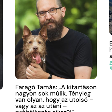
B
Faragó Tamás: „A kitartáson
nagyon sok múlik. Tényleg
van olyan, hogy az utolsó –
vagy az az utáni –