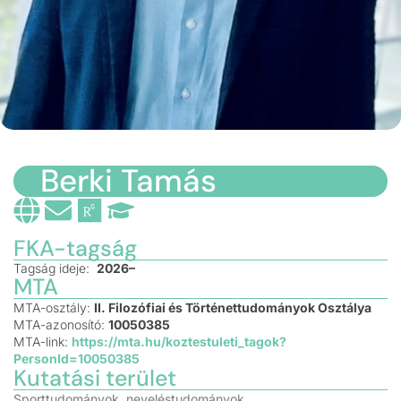
Berki Tamás
FKA-tagság
Tagság ideje:
2026–
MTA
MTA-osztály:
II. Filozófiai és Történettudományok Osztálya
MTA-azonosító:
10050385
MTA-link:
https://mta.hu/koztestuleti_tagok?
PersonId=10050385
Kutatási terület
Sporttudományok, neveléstudományok