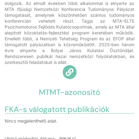
dolgozik. Az elmúlt években több alkalommal is elnyerte az
MTA Ifjúsági Nemzetközi Konferencia Tudományos Pályázat
támogatását, amelynek köszönhetően számos tudományos
konferencián vehetett részt. Tagja az MTA–ELTE
Pszichomotoros Fejlődés Kutatócsoportnak, amely az MTA által
alapított közoktatás-fejlesztési program keretében működik.
Emellett több, a Nemzeti Tehetség Program és az EFOP által
támogatott pályázatban is közreműködött. 2025-ben három
évre elnyerte a Bolyai János Kutatási Ösztöndíjat.
Rendszeresen publikál hazai nemzetközi folyóiratokban, és
szerkesztői feladatokat is ellát.
MTMT-azonosító
FKA-s válogatott publikációk
Nincs megjeleníthető adat.
Utolsó módosítás dátuma:
2026.05.17.