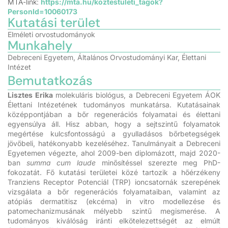
MTA-link:
https://mta.hu/koztestuleti_tagok?
PersonId=10060173
Kutatási terület
Elméleti orvostudományok
Munkahely
Debreceni Egyetem, Általános Orvostudományi Kar, Élettani
Intézet
Bemutatkozás
Lisztes Erika
molekuláris biológus, a Debreceni Egyetem ÁOK
Élettani Intézetének tudományos munkatársa. Kutatásainak
középpontjában a bőr regenerációs folyamatai és élettani
egyensúlya áll. Hisz abban, hogy a sejtszintű folyamatok
megértése kulcsfontosságú a gyulladásos bőrbetegségek
jövőbeli, hatékonyabb kezeléséhez. Tanulmányait a Debreceni
Egyetemen végezte, ahol 2009-ben diplomázott, majd 2020-
ban
summa cum laude
minősítéssel szerezte meg PhD-
fokozatát. Fő kutatási területei közé tartozik a hőérzékeny
Tranziens Receptor Potenciál (TRP) ioncsatornák szerepének
vizsgálata a bőr regenerációs folyamataiban, valamint az
atópiás dermatitisz (ekcéma) in vitro modellezése és
patomechanizmusának mélyebb szintű megismerése. A
tudományos kiválóság iránti elkötelezettségét az elmúlt