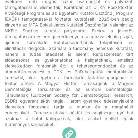
években több rangos hazai ösztöndíjjal és pályázati
támogatással is elismerték. Korábban az OTKA Posztdoktori
Kiválósági Program és az Egyetemi Kutatói Ösztöndíj Program
(EKÖP) támogatásával folytatta kutatásait, 2025-ben pedig
elnyerte az MTA Bolyai János Kutatási Ösztöndíját, valamint az
NKFIH Starting kutatási pályázatát. Ezekre a jelentős
támogatásokra és eddigi eredményeire alapozva jelenleg saját,
újonnan formálódó kutatócsoportjának felépítésén és
elindításán dolgozik. Számára a tudomány nemcsak kutatást,
hanem a tudás átadását is jelenti. Rendszeresen tart
előadásokat és gyakorlatokat a hallgatóknak, emellett
kiemelkedően fontosnak érzi a tehetséggondozást és az
utánpótlás-nevelést a TDK- és PhD-hallgatók mentorálásán
keresztül, akik egyben a formálódó kutatócsoportjának is
fontos pillérei. A Magyar Élettani Társaságnak, a Magyar
Dermatológiai Társulatnak és az Európai Dermatológiai
Társulatnak (European Society for Dermatological Research,
ESDR) egyaránt aktív tagja. Három gyermek édesanyjaként
kiemelten fontosnak tartja a munka és a magánélet
egyensúlyát. Tapasztalataival példát és segítséget nyújthat
azoknak a fiatal kollégáknak, akik család mellett építik
tudományos karrierjüket.