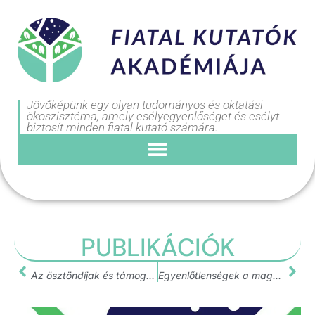
Jövőképünk egy olyan tudományos és oktatási
ökoszisztéma, amely esélyegyenlőséget és esélyt
biztosít minden fiatal kutató számára.
PUBLIKÁCIÓK
Az ösztöndíjak és támogatások szerepe a fiatal kutatói életpálya során
Egyenlőtlenségek a magyarországi fiatal kutatók között: tanulságok a Fiatal Kutatók Akadémiájának 2021-es felméréséből