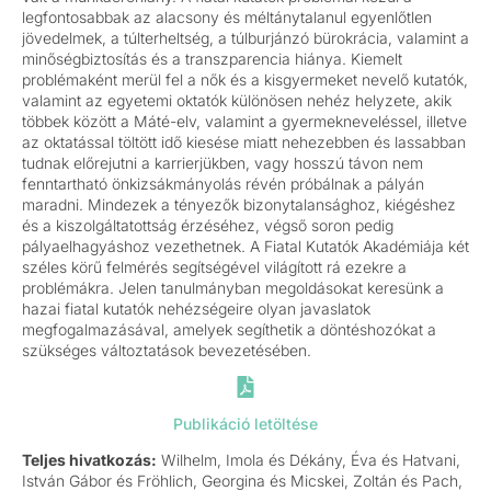
legfontosabbak az alacsony és méltánytalanul egyenlőtlen
jövedelmek, a túlterheltség, a túlburjánzó bürokrácia, valamint a
minőségbiztosítás és a transzparencia hiánya. Kiemelt
problémaként merül fel a nők és a kisgyermeket nevelő kutatók,
valamint az egyetemi oktatók különösen nehéz helyzete, akik
többek között a Máté-elv, valamint a gyermekneveléssel, illetve
az oktatással töltött idő kiesése miatt nehezebben és lassabban
tudnak előrejutni a karrierjükben, vagy hosszú távon nem
fenntartható önkizsákmányolás révén próbálnak a pályán
maradni. Mindezek a tényezők bizonytalansághoz, kiégéshez
és a kiszolgáltatottság érzéséhez, végső soron pedig
pályaelhagyáshoz vezethetnek. A Fiatal Kutatók Akadémiája két
széles körű felmérés segítségével világított rá ezekre a
problémákra. Jelen tanulmányban megoldásokat keresünk a
hazai fiatal kutatók nehézségeire olyan javaslatok
megfogalmazásával, amelyek segíthetik a döntéshozókat a
szükséges változtatások bevezetésében.
Publikáció letöltése
Teljes hivatkozás:
Wilhelm, Imola és Dékány, Éva és Hatvani,
István Gábor és Fröhlich, Georgina és Micskei, Zoltán és Pach,