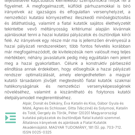
teljesítésével kapcsolatos kiemelkedő szempontokra hívjuk fel a
figyelmet. A megfogalmazott, külföldi párhuzamokkal is bíró
irányelvek az igazságos és elfogulatlan versenyhelyzet, a
nemzetközi kutatási környezethez illeszkedő minőségbiztosítás
és átláthatóság, valamint a fiatal kutatók sajátos élethelyzetét
tekintetbe vevő méltányosság kritériumai alapján kívánnak
ajánlásokat tenni a hazai kutatási pályázatok és ösztöndíjak kiírói
felé. Az irányelvek egy része már ma is jellemzően érvényesül a
hazai pályázati rendszerekben; több fontos felvetés korábban
már megfogalmazódott, de kivitelezésük nem valósult meg teljes
mértékben; néhány javaslatunk pedig még egyáltalán nem jelent
meg a hazai gyakorlatban. Célunk a konstruktív párbeszéd
elindítása annak érdekében, hogy elősegítsük a hazai pályázati
rendszer optimalizálását, amely elengedhetetlen a magyar
kutatói társadalom jövőjét megtestesítő fiatal kutatók szakmai
hatékonyságának és nemzetközi versenyképességének
növeléséhez, valamint a kiszámítható és folytonos kutatói
életpályamodell megteremtéséhez.
Alpár, Donát és Dékány, Éva Katalin és Kiss, Gábor Gyula és
Máté, Ágnes és Schlosser, Gitta (Vácziné) és Solymosi, Katalin
és Toldi, Gergely és Török, Péter (2020) Magyarországi
kutatási pályázatok és ösztöndíjak fiatal kutatói szemmel.
Általános irányelvek és ajánlások a Fiatal Kutatók
Akadémiájától. MAGYAR TUDOMÁNY, 181 (5). pp. 703-712.
ISSN 0025-0325