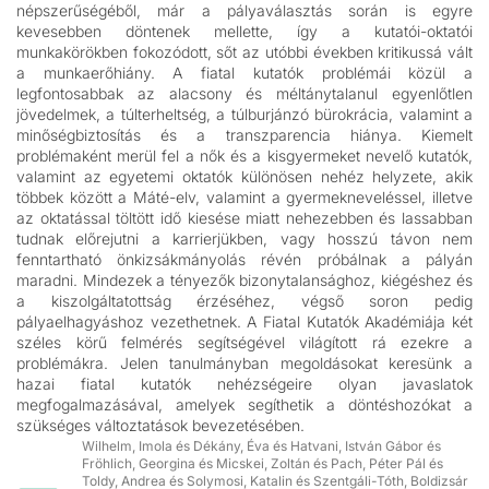
népszerűségéből, már a pályaválasztás során is egyre
kevesebben döntenek mellette, így a kutatói-oktatói
munkakörökben fokozódott, sőt az utóbbi években kritikussá vált
a munkaerőhiány. A fiatal kutatók problémái közül a
legfontosabbak az alacsony és méltánytalanul egyenlőtlen
jövedelmek, a túlterheltség, a túlburjánzó bürokrácia, valamint a
minőségbiztosítás és a transzparencia hiánya. Kiemelt
problémaként merül fel a nők és a kisgyermeket nevelő kutatók,
valamint az egyetemi oktatók különösen nehéz helyzete, akik
többek között a Máté-elv, valamint a gyermekneveléssel, illetve
az oktatással töltött idő kiesése miatt nehezebben és lassabban
tudnak előrejutni a karrierjükben, vagy hosszú távon nem
fenntartható önkizsákmányolás révén próbálnak a pályán
maradni. Mindezek a tényezők bizonytalansághoz, kiégéshez és
a kiszolgáltatottság érzéséhez, végső soron pedig
pályaelhagyáshoz vezethetnek. A Fiatal Kutatók Akadémiája két
széles körű felmérés segítségével világított rá ezekre a
problémákra. Jelen tanulmányban megoldásokat keresünk a
hazai fiatal kutatók nehézségeire olyan javaslatok
megfogalmazásával, amelyek segíthetik a döntéshozókat a
szükséges változtatások bevezetésében.
Wilhelm, Imola és Dékány, Éva és Hatvani, István Gábor és
Fröhlich, Georgina és Micskei, Zoltán és Pach, Péter Pál és
Toldy, Andrea és Solymosi, Katalin és Szentgáli-Tóth, Boldizsár