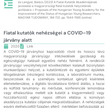
és Lengyel, Balázs (2023) A Fiatal Kutatók Akadémiájának
javaslatai a magyarországi fiatal kutatók helyzetének
javítására = Proposals of the Hungarian Young Academy for the
Improvement of the Status of Hungarian Young Researchers.
MAGYAR TUDOMÁNY, 184 (12). pp. 1544–1565 (online)
Fiatal kutatók nehézségei a COVID–19
járvány alatt
2020
Link
A COVID–19 járványhoz kapcsolódó rövid és hosszú távú
magyarországi járványügyi intézkedések gazdasági és
egészségügyi hatásait egyelőre nehéz felmérni. A rendkívüli
járványügyi veszélyhelyzet következtében kialakult bizonytalan
munkaerőpiaci helyzet, a kutatóintézeti és egyetemi épületek
látogatásának (részleges) korlátozása, a laboratóriumi munka,
beszerzések és a személyes kontaktust igénylő kísérletek
ellehetetlenülése, a digitális távoktatásra történő átállás, a hazai
és külföldi tanulmány- és mérőutak, konferenciák lemondása
vagy elhalasztása mellett sok kutatót a kisgyermeke(i) vagy
hozzátartozó(i) egész napos otthoni ellátása is komolyan
akadályozza kutatási céljainak megvalósításában. A nehézségek
egyéni élethelyzettől függően eltérő mértékben befolyásolják az