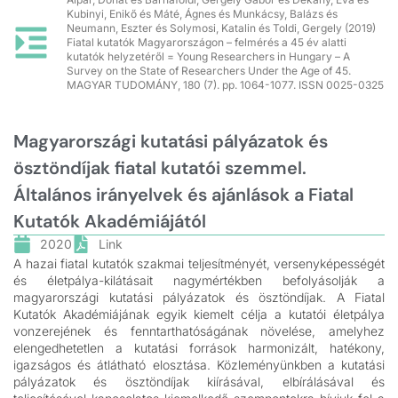
Kubinyi, Enikő és Máté, Ágnes és Munkácsy, Balázs és
Neumann, Eszter és Solymosi, Katalin és Toldi, Gergely (2019)
Fiatal kutatók Magyarországon – felmérés a 45 év alatti
kutatók helyzetéről = Young Researchers in Hungary – A
Survey on the State of Researchers Under the Age of 45.
MAGYAR TUDOMÁNY, 180 (7). pp. 1064-1077. ISSN 0025-0325
Magyarországi kutatási pályázatok és
ösztöndíjak fiatal kutatói szemmel.
Általános irányelvek és ajánlások a Fiatal
Kutatók Akadémiájától
2020
Link
A hazai fiatal kutatók szakmai teljesítményét, versenyképességét
és életpálya-kilátásait nagymértékben befolyásolják a
magyarországi kutatási pályázatok és ösztöndíjak. A Fiatal
Kutatók Akadémiájának egyik kiemelt célja a kutatói életpálya
vonzerejének és fenntarthatóságának növelése, amelyhez
elengedhetetlen a kutatási források harmonizált, hatékony,
igazságos és átlátható elosztása. Közleményünkben a kutatási
pályázatok és ösztöndíjak kiírásával, elbírálásával és