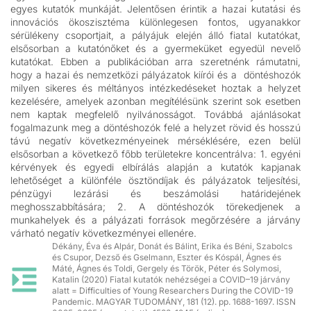
egyes kutatók munkáját. Jelentősen érintik a hazai kutatási és
innovációs ökoszisztéma különlegesen fontos, ugyanakkor
sérülékeny csoportjait, a pályájuk elején álló fiatal kutatókat,
elsősorban a kutatónőket és a gyermeküket egyedül nevelő
kutatókat. Ebben a publikációban arra szeretnénk rámutatni,
hogy a hazai és nemzetközi pályázatok kiírói és a döntéshozók
milyen sikeres és méltányos intézkedéseket hoztak a helyzet
kezelésére, amelyek azonban megítélésünk szerint sok esetben
nem kaptak megfelelő nyilvánosságot. Továbbá ajánlásokat
fogalmazunk meg a döntéshozók felé a helyzet rövid és hosszú
távú negatív következményeinek mérséklésére, ezen belül
elsősorban a következő főbb területekre koncentrálva: 1. egyéni
kérvények és egyedi elbírálás alapján a kutatók kapjanak
lehetőséget a különféle ösztöndíjak és pályázatok teljesítési,
pénzügyi lezárási és beszámolási határidejének
meghosszabbítására; 2. A döntéshozók törekedjenek a
munkahelyek és a pályázati források megőrzésére a járvány
várható negatív következményei ellenére.
Dékány, Éva és Alpár, Donát és Bálint, Erika és Béni, Szabolcs
és Csupor, Dezső és Gselmann, Eszter és Kóspál, Ágnes és
Máté, Ágnes és Toldi, Gergely és Török, Péter és Solymosi,
Katalin (2020) Fiatal kutatók nehézségei a COVID–19 járvány
alatt = Difficulties of Young Researchers During the COVID-19
Pandemic. MAGYAR TUDOMÁNY, 181 (12). pp. 1688-1697. ISSN