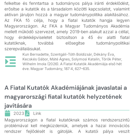
felkeltse és fenntartsa a tudományos pálya iránti érdeklődést,
erősítse a kutatók és a társadalom közötti kapcsolatot, valamint
aktívan járuljon hozzá a magyar tudománypolitika alakításához.
Az FKA fő célja, hogy a fiatal kutatók hangja legyen
Magyarországon. Az FKA a Magyar Tudományos Akadémia
mellett működő szervezet, amely 2019-ben alakult azzal a céllal,
hogy érdekképviseletet biztosítson a 45 év alatti fiatal
kutatóknak, továbbá elősegítse tudománypolitikai
szerepvállalásukat.
Kun Bernadette, Szentgáli-Tóth Boldizsár, Dékány Éva,
Kecskés Gábor, Máté Ágnes, Solymosi Katalin, Török Péter,
Wilhelm Imola (2026). A Fiatal Kutatók Akadémiája első hét
éve. Magyar Tudomány, 187:4, 627–635.
A Fiatal Kutatók Akadémiájának javaslatai a
magyarországi fiatal kutatók helyzetének
javítására
2023
Link
Magyarországon a fiatal kutatóknak számos rendszerszintű
problémával kell megküzdeniük, amelyek a hazai innovációs
rendszer fejlődését is gátolják. A kutatói pálya veszít