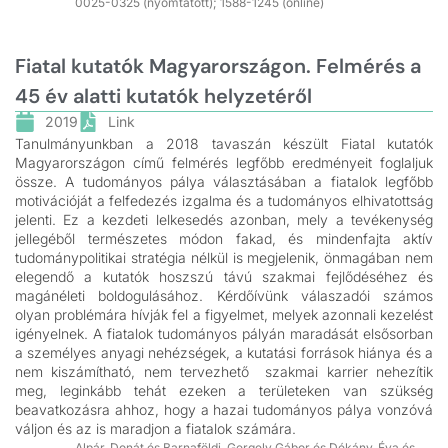
0025-0325 (nyomtatott); 1588-1245 (online)
Fiatal kutatók Magyarországon. Felmérés a
45 év alatti kutatók helyzetéről
2019
Link
Tanulmányunkban a 2018 tavaszán készült Fiatal kutatók
Magyarországon című felmérés legfőbb eredményeit foglaljuk
össze. A tudományos pálya választásában a fiatalok legfőbb
motivációját a felfedezés izgalma és a tudományos elhivatottság
jelenti. Ez a kezdeti lelkesedés azonban, mely a tevékenység
jellegéből természetes módon fakad, és mindenfajta aktív
tudománypolitikai stratégia nélkül is megjelenik, önmagában nem
elegendő a kutatók hoszszú távú szakmai fejlődéséhez és
magánéleti boldogulásához. Kérdőívünk válaszadói számos
olyan problémára hívják fel a figyelmet, melyek azonnali kezelést
igényelnek. A fiatalok tudományos pályán maradását elsősorban
a személyes anyagi nehézségek, a kutatási források hiánya és a
nem kiszámítható, nem tervezhető szakmai karrier nehezítik
meg, leginkább tehát ezeken a területeken van szükség
beavatkozásra ahhoz, hogy a hazai tudományos pálya vonzóvá
váljon és az is maradjon a fiatalok számára.
Alpár, Donát és Barnaföldi, Gergely Gábor és Dékány, Éva és