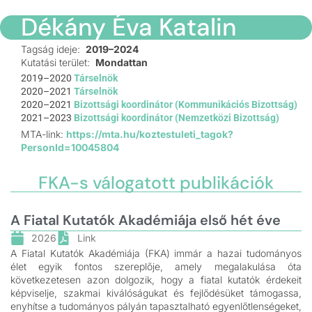
Dékány Éva Katalin
Tagság ideje:
2019–2024
Kutatási terület:
Mondattan
2019–2020
Társelnök
2020–2021
Társelnök
2020–2021
Bizottsági koordinátor (Kommunikációs Bizottság)
2021–2023
Bizottsági koordinátor (Nemzetközi Bizottság)
MTA-link:
https://mta.hu/koztestuleti_tagok?
PersonId=10045804
FKA-s válogatott publikációk
A Fiatal Kutatók Akadémiája első hét éve
2026
Link
A Fiatal Kutatók Akadémiája (FKA) immár a hazai tudományos
élet egyik fontos szereplője, amely megalakulása óta
következetesen azon dolgozik, hogy a fiatal kutatók érdekeit
képviselje, szakmai kiválóságukat és fejlődésüket támogassa,
enyhítse a tudományos pályán tapasztalható egyenlőtlenségeket,