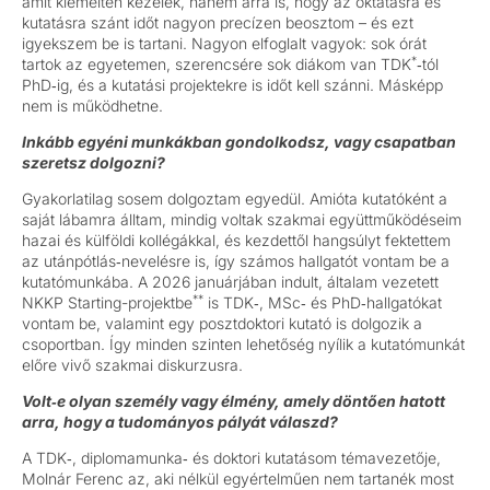
amit kiemelten kezelek, hanem arra is, hogy az oktatásra és
kutatásra szánt időt nagyon precízen beosztom – és ezt
igyekszem be is tartani. Nagyon elfoglalt vagyok: sok órát
*
tartok az egyetemen, szerencsére sok diákom van TDK
‑tól
PhD‑ig, és a kutatási projektekre is időt kell szánni. Másképp
nem is működhetne.
Inkább egyéni munkákban gondolkodsz, vagy csapatban
szeretsz dolgozni?
Gyakorlatilag sosem dolgoztam egyedül. Amióta kutatóként a
saját lábamra álltam, mindig voltak szakmai együttműködéseim
hazai és külföldi kollégákkal, és kezdettől hangsúlyt fektettem
az utánpótlás‑nevelésre is, így számos hallgatót vontam be a
kutatómunkába. A 2026 januárjában indult, általam vezetett
*
*
NKKP Starting-projektbe
is TDK‑, MSc‑ és PhD‑hallgatókat
vontam be, valamint egy posztdoktori kutató is dolgozik a
csoportban. Így minden szinten lehetőség nyílik a kutatómunkát
előre vivő szakmai diskurzusra.
Volt
‑
e olyan személy vagy élmény, amely döntően hatott
arra, hogy a tudományos pályát válaszd?
A TDK‑, diplomamunka‑ és doktori kutatásom témavezetője,
Molnár Ferenc az, aki nélkül egyértelműen nem tartanék most