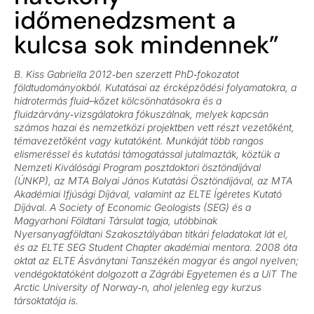
időmenedzsment a
kulcsa sok mindennek”
B. Kiss Gabriella 2012‑ben szerzett PhD‑fokozatot
földtudományokból. Kutatásai az ércképződési folyamatokra, a
hidrotermás fluid–kőzet kölcsönhatásokra és a
fluidzárvány‑vizsgálatokra fókuszálnak, melyek kapcsán
számos hazai és nemzetközi projektben vett részt vezetőként,
témavezetőként vagy kutatóként. Munkáját több rangos
elismeréssel és kutatási támogatással jutalmazták, köztük a
Nemzeti Kiválósági Program posztdoktori ösztöndíjával
(ÚNKP), az MTA Bolyai János Kutatási Ösztöndíjával, az MTA
Akadémiai Ifjúsági Díjával, valamint az ELTE Ígéretes Kutató
Díjával. A Society of Economic Geologists (SEG) és a
Magyarhoni Földtani Társulat tagja, utóbbinak
Nyersanyagföldtani Szakosztályában titkári feladatokat lát el,
és az ELTE SEG Student Chapter akadémiai mentora. 2008 óta
oktat az ELTE Ásványtani Tanszékén magyar és аngol nyelven;
vendégoktatóként dolgozott a Zágrábi Egyetemen és a UiT The
Arctic University of Norway‑n, ahol jelenleg egy kurzus
társoktatója is.