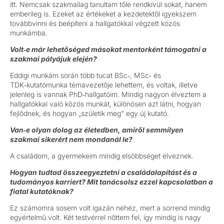
itt. Nemcsak szakmailag tanultam tőle rendkívül sokat, hanem
emberileg is. Ezeket az értékeket a kezdetektől igyekszem
továbbvinni és beépíteni a hallgatókkal végzett közös
munkámba.
Volt
‑
e már lehetőséged másokat mentorként támogatni a
szakmai pályájuk elején?
Eddigi munkám során több tucat BSc‑, MSc‑ és
TDK‑kutatómunka témavezetője lehettem, és voltak, illetve
jelenleg is vannak PhD‑hallgatóim. Mindig nagyon élveztem a
hallgatókkal való közös munkát, különösen azt látni, hogyan
fejlődnek, és hogyan „születik meg” egy új kutató.
Van
‑
e olyan dolog az életedben, amiről semmilyen
szakmai sikerért nem mondanál le?
A családom, a gyermekeim mindig elsőbbséget élveznek.
Hogyan tudtad összeegyeztetni a családalapítást és a
tudományos karriert? Mit tanácsolsz ezzel kapcsolatban a
fiatal kutatóknak?
Ez számomra sosem volt igazán nehéz, mert a sorrend mindig
egyértelmű volt. Két testvérrel nőttem fel, így mindig is nagy