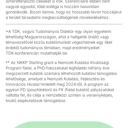
ismeretterjesztő cikkeket is írok. Szerencsére ebben nem
vagyok egyedül, több kolléga is hozzám hasonlóan
gondolkodik. Bízom benne, hogy ez hosszabb távon hozzájárul
a terület társadalmi megbecsültségének növekedéséhez.
*A TDK, vagyis Tudományos Diákkör egy olyan egyetemi
lehetőség Magyarországon, ahol a hallgatók önálló vagy
témavezetővel közös kutatómunkát végezhetnek egy őket
érdeklő tudományos témában, majd eredményeiket
TDK‑konferencián mutathatják be.
** Az NKKP Starting grant a Nemzeti Kutatási Kiválósági
Program fiatal, a PhD‑fokozatukat legfeljebb néhány éve
megszerzett kutatók számára létrehozott kutatási támogatási
lehetősége, amelyet a Nemzeti Kutatási, Fejlesztési és
Innovációs Hivatal hirdetett meg 2024‑től. A program az
egykori PD (posztdoktori) és FK (fiatal kutatói) pályázatokat
váltotta fel, és célja a nemzetközi szinten is versenyképes,
kiváló alapkutatások támogatása.