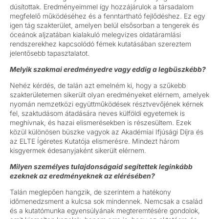
dúsítottak. Eredményeimmel így hozzájárulok a társadalom
megfelelő működéséhez és a fenntartható fejlődéshez. Ez egy
igen tág szakterület, amelyen belül elsősorban a tengerek és
óceánok aljzatában kialakuló melegvizes oldatáramlási
rendszerekhez kapcsolódó fémek kutatásában szereztem
jelentősebb tapasztalatot.
Melyik szakmai eredményedre vagy eddig a legbüszkébb?
Nehéz kérdés, de talán azt emelném ki, hogy a szűkebb
szakterületemen sikerült olyan eredményeket elérnem, amelyek
nyomán nemzetközi együttműködések résztvevőjének kérnek
fel, szaktudásom átadására neves külföldi egyetemek is
meghívnak, és hazai elismerésekben is részesültem. Ezek
közül különösen büszke vagyok az Akadémiai Ifjúsági Díjra és
az ELTE Ígéretes Kutatója elismerésre. Mindezt három
kisgyermek édesanyjaként sikerült elérnem.
Milyen személyes tulajdonságaid segítettek leginkább
ezeknek az eredményeknek az elérésében?
Talán meglepően hangzik, de szerintem a hatékony
időmenedzsment a kulcsa sok mindennek. Nemcsak a család
és a kutatómunka egyensúlyának megteremtésére gondolok,