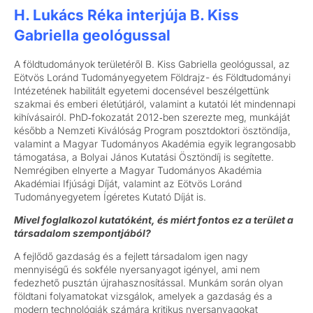
H. Lukács Réka interjúja B. Kiss
Gabriella geológussal
A földtudományok területéről B. Kiss Gabriella geológussal, az
Eötvös Loránd Tudományegyetem Földrajz- és Földtudományi
Intézetének habilitált egyetemi docensével beszélgettünk
szakmai és emberi életútjáról, valamint a kutatói lét mindennapi
kihívásairól. PhD‑fokozatát 2012‑ben szerezte meg, munkáját
később a Nemzeti Kiválóság Program posztdoktori ösztöndíja,
valamint a Magyar Tudományos Akadémia egyik legrangosabb
támogatása, a Bolyai János Kutatási Ösztöndíj is segítette.
Nemrégiben elnyerte a Magyar Tudományos Akadémia
Akadémiai Ifjúsági Díját, valamint az Eötvös Loránd
Tudományegyetem Ígéretes Kutató Díját is.
Mivel foglalkozol kutatóként, és miért fontos ez a terület a
társadalom szempontjából?
A fejlődő gazdaság és a fejlett társadalom igen nagy
mennyiségű és sokféle nyersanyagot igényel, ami nem
fedezhető pusztán újrahasznosítással. Munkám során olyan
földtani folyamatokat vizsgálok, amelyek a gazdaság és a
modern technológiák számára kritikus nyersanyagokat