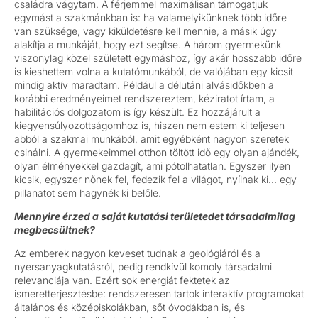
családra vágytam. A férjemmel maximálisan támogatjuk
egymást a szakmánkban is: ha valamelyikünknek több időre
van szüksége, vagy kiküldetésre kell mennie, a másik úgy
alakítja a munkáját, hogy ezt segítse. A három gyermekünk
viszonylag közel született egymáshoz, így akár hosszabb időre
is kieshettem volna a kutatómunkából, de valójában egy kicsit
mindig aktív maradtam. Például a délutáni alvásidőkben a
korábbi eredményeimet rendszereztem, kéziratot írtam, a
habilitációs dolgozatom is így készült. Ez hozzájárult a
kiegyensúlyozottságomhoz is, hiszen nem estem ki teljesen
abból a szakmai munkából, amit egyébként nagyon szeretek
csinálni. A gyermekeimmel otthon töltött idő egy olyan ajándék,
olyan élményekkel gazdagít, ami pótolhatatlan. Egyszer ilyen
kicsik, egyszer nőnek fel, fedezik fel a világot, nyílnak ki... egy
pillanatot sem hagynék ki belőle.
Mennyire érzed a saját kutatási területedet társadalmilag
megbecsültnek?
Az emberek nagyon keveset tudnak a geológiáról és a
nyersanyagkutatásról, pedig rendkívül komoly társadalmi
relevanciája van. Ezért sok energiát fektetek az
ismeretterjesztésbe: rendszeresen tartok interaktív programokat
általános és középiskolákban, sőt óvodákban is, és