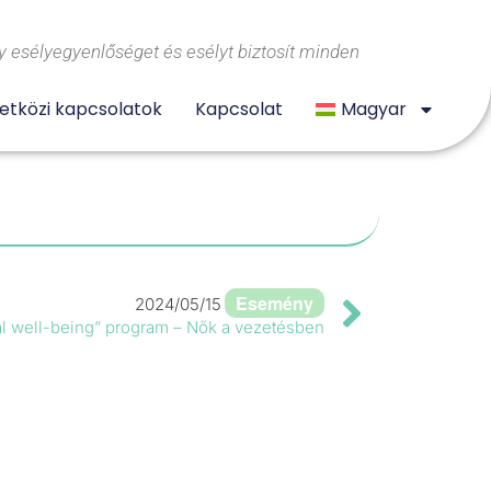
 esélyegyenlőséget és esélyt biztosít minden
tközi kapcsolatok
Kapcsolat
Magyar
Esemény
2024/05/15
l well-being” program – Nők a vezetésben