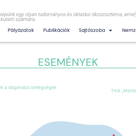
képünk egy olyan tudományos és oktatási ökoszisztéma, amely
l kutató számára.
Pályázatok
Publikációk
Sajtószoba
Nemze
ESEMÉNYEK
k a daganatos betegségek
FKA „Menta