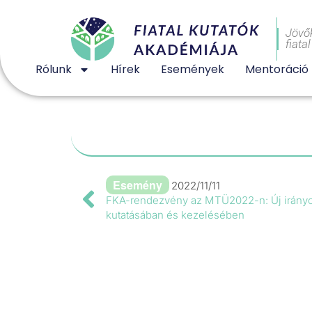
Jövő
fiata
Rólunk
Hírek
Események
Mentoráció
Esemény
2022/11/11
FKA-rendezvény az MTÜ2022-n: Új irányo
kutatásában és kezelésében