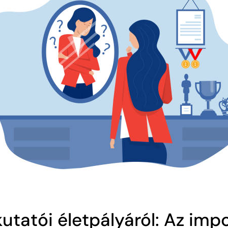
tatói életpályáról: Az imp