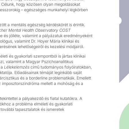
ól. Célunk, hogy közösen olyan megoldásokat
ofesszorokig – egészséges munkahelyi légkörben
t a mentális egészség kérdéskörét is érintik.
cher Mental Health Observatory COST
e és jólléte, valamint a pályázatuk eredményeként
lógus, valamint Dr. Hoyer Mária klinikai és
erésének lehetőségeiről és kezelési módjairól.
i és gyakorlati szempontból is jártas klinikai
zi, valamint a Magyar Pszichoanalitikus
 a
Lélekelemzés
című tudományos folyóiratokban,
tatója. Előadásainak témáját leginkább saját
árcisztikus és a borderline problematikák. Emellett
Az imposztorszindróma mellett a mohóság és a
kintettel a pályakezdő és fiatal kutatókra. A
ókhoz a probléma elméleti és gyakorlati
további tapasztalatok és ismeretek