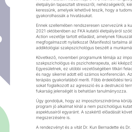
életpályán tapasztalt stresszről, nehézségekről, k
keressünk, amelyek lehetővé teszik, hogy a tudom
gyakorolhassák a hivatásukat.
Ennek szellemében rendszeresen szervezünk a kutat
2021 októberében az FKA kutatói életpályáról szó
Action
vezetője tartott előadást, amelynek fókusz
megfogalmazott nyilatkozat (Manifesto) tartalma ál
addiktológiai szakpszichológus beszélt a munkamáni
Következő, novemberi programunk témája az imposzt
szakpszichológus és pszichoterapeuta, aki kiképző
Egyesületnek, ez utóbbi vezetőségében titkári fela
és nagy sikerrel adott elő számos konferencián. A
terápiás gyakorlatából meríti. Főbb érdeklődési ter
sokat foglalkozott az agresszió és a destrukció t
fukarság jelenségét is behatóan tanulmányozza.
Úgy gondoljuk, hogy az imposztorszindróma körüljár
program jó alkalmat kínál a nem pszichológus kuta
aspektusairól egyaránt. A szakértő előadását köv
megszerzésére is.
A rendezvényt és a vitát Dr. Kun Bernadette és Dr.