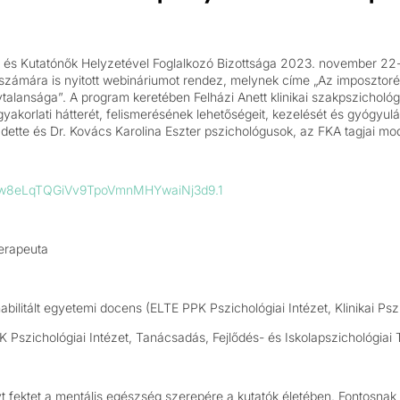
 és Kutatónők Helyzetével Foglalkozó Bizottsága 2023. november 22-én
ámára is nyitott webináriumot rendez, melynek címe „Az imposztor
talansága”. A program keretében Felházi Anett klinikai szakpszichológ
yakorlati hátterét, felismerésének lehetőségeit, kezelését és gyógyul
dette és Dr. Kovács Karolina Eszter pszichológusok, az FKA tagjai mod
=Dw8eLqTQGiVv9TpoVmnMHYwaiNj3d9.1
terapeuta
bilitált egyetemi docens (ELTE PPK Pszichológiai Intézet, Klinikai Psz
 Pszichológiai Intézet, Tanácsadás, Fejlődés- és Iskolapszichológiai
t fektet a mentális egészség szerepére a kutatók életében. Fontosnak 