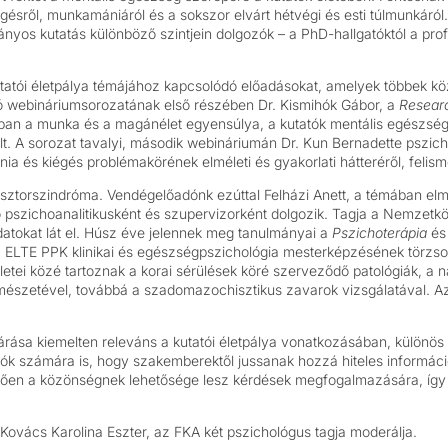
iégésről, munkamániáról és a sokszor elvárt hétvégi és esti túlmunkár
ányos kutatás különböző szintjein dolgozók – a PhD-hallgatóktól a pr
ói életpálya témájához kapcsolódó előadásokat, amelyek többek közöt
ló webináriumsorozatának első részében Dr. Kismihók Gábor, a
Resear
ában a munka és a magánélet egyensúlya, a kutatók mentális egészség
lt. A sorozat tavalyi, második webináriumán Dr. Kun Bernadette pszicho
a és kiégés problémakörének elméleti és gyakorlati hátteréről, felism
orszindróma. Vendégelőadónk ezúttal Felházi Anett, a témában elmélet
 pszichoanalitikusként és szupervizorként dolgozik. Tagja a Nemzetkö
datokat lát el. Húsz éve jelennek meg tanulmányai a
Pszichoterápia
és
z ELTE PPK klinikai és egészségpszichológia mesterképzésének törzsok
ületei közé tartoznak a korai sérülések köré szerveződő patológiák, a n
ermészetével, továbbá a szadomazochisztikus zavarok vizsgálatával. 
ása kiemelten releváns a kutatói életpálya vonatkozásában, különös te
tók számára is, hogy szakemberektől jussanak hozzá hiteles informáci
etően a közönségnek lehetősége lesz kérdések megfogalmazására, így 
 Kovács Karolina Eszter, az FKA két pszichológus tagja moderálja.