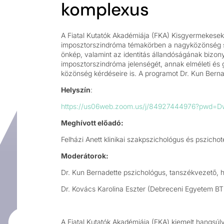
komplexus
A Fiatal Kutatók Akadémiája (FKA) Kisgyermekesek
imposztorszindróma témakörben a nagyközönség sz
önkép, valamint az identitás állandóságának bizony
imposztorszindróma jelenségét, annak elméleti és g
közönség kérdéseire is. A programot Dr. Kun Berna
Helyszín
:
https://us06web.zoom.us/j/84927444976?pwd
Meghívott előadó:
Felházi Anett klinikai szakpszichológus és pszicho
Moderátorok:
Dr. Kun Bernadette pszichológus, tanszékvezető, ha
Dr. Kovács Karolina Eszter (Debreceni Egyetem BTK
A Fiatal Kutatók Akadémiája (FKA) kiemelt hangsúly