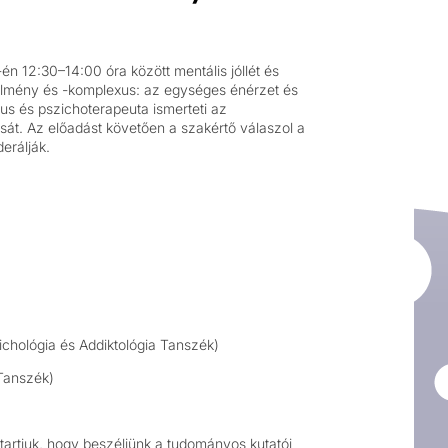
 12:30–14:00 óra között mentális jóllét és
élmény és -komplexus: az egységes énérzet és
us és pszichoterapeuta ismerteti az
ását. Az előadást követően a szakértő válaszol a
erálják.
ichológia és Addiktológia Tanszék)
 Tanszék)
tartjuk, hogy beszéljünk a tudományos kutatói