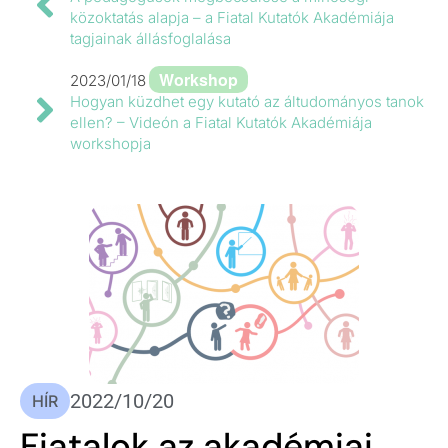
közoktatás alapja – a Fiatal Kutatók Akadémiája
tagjainak állásfoglalása
Workshop
2023/01/18
Hogyan küzdhet egy kutató az áltudományos tanok
ellen? – Videón a Fiatal Kutatók Akadémiája
workshopja
2022/10/20
HÍR
Fiatalok az akadémiai