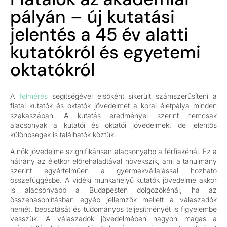
pályán – új kutatási
jelentés a 45 év alatti
kutatókról és egyetemi
oktatókról
A
felmérés
segítségével elsőként sikerült számszerűsíteni a
fiatal kutatók és oktatók jövedelmét a korai életpálya minden
szakaszában. A kutatás eredményei szerint nemcsak
alacsonyak a kutatói és oktatói jövedelmek, de jelentős
különbségek is találhatók köztük.
A nők jövedelme szignifikánsan alacsonyabb a férfiakénál. Ez a
hátrány az életkor előrehaladtával növekszik, ami a tanulmány
szerint egyértelműen a gyermekvállalással hozható
összefüggésbe. A vidéki munkahelyű kutatók jövedelme akkor
is alacsonyabb a Budapesten dolgozókénál, ha az
összehasonlításban egyéb jellemzők mellett a válaszadók
nemét, beosztását és tudományos teljesítményét is figyelembe
vesszük. A válaszadók jövedelmében nagyon magas a