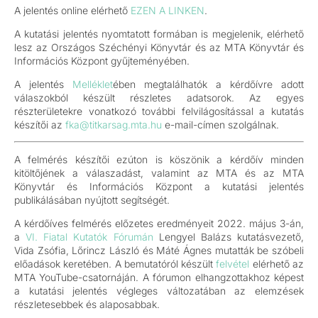
A jelentés online elérhető
EZEN A LINKEN
.
A kutatási jelentés nyomtatott formában is megjelenik, elérhető
lesz az Országos Széchényi Könyvtár és az MTA Könyvtár és
Információs Központ gyűjteményében.
A jelentés
Melléklet
ében megtalálhatók a kérdőívre adott
válaszokból készült részletes adatsorok. Az egyes
részterületekre vonatkozó további felvilágosítással a kutatás
készítői az
fka@titkarsag.mta.hu
e-mail-címen szolgálnak.
A felmérés készítői ezúton is köszönik a kérdőív minden
kitöltőjének a válaszadást, valamint az MTA és az MTA
Könyvtár és Információs Központ a kutatási jelentés
publikálásában nyújtott segítségét.
A kérdőíves felmérés előzetes eredményeit 2022. május 3-án,
a
VI. Fiatal Kutatók Fórumán
Lengyel Balázs kutatásvezető,
Vida Zsófia, Lőrincz László és Máté Ágnes mutatták be szóbeli
előadások keretében. A bemutatóról készült
felvétel
elérhető az
MTA YouTube-csatornáján. A fórumon elhangzottakhoz képest
a kutatási jelentés végleges változatában az elemzések
részletesebbek és alaposabbak.