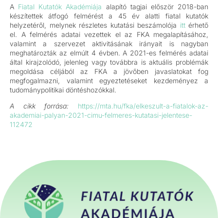
A
Fiatal Kutatók Akadémiája
alapító tagjai először 2018-ban
készítettek átfogó felmérést a 45 év alatti fiatal kutatók
helyzetéről, melynek részletes kutatási beszámolója
itt
érhető
el. A felmérés adatai vezettek el az FKA megalapításához,
valamint a szervezet aktivitásának irányait is nagyban
meghatározták az elmúlt 4 évben. A 2021-es felmérés adatai
által kirajzolódó, jelenleg vagy továbbra is aktuális problémák
megoldása céljából az FKA a jövőben javaslatokat fog
megfogalmazni, valamint egyeztetéseket kezdeményez a
tudománypolitikai döntéshozókkal.
A cikk forrása:
https://mta.hu/fka/elkeszult-a-fiatalok-az-
akademiai-palyan-2021-cimu-felmeres-kutatasi-jelentese-
112472