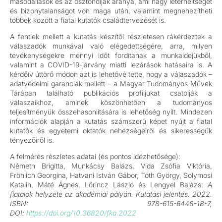
másodállások és az ösztöndíjak aránya, ami nagy leterheltséget
és bizonytalanságot von maga után, valamint megnehezítheti
többek között a fiatal kutatók családtervezését is.
A fentiek mellett a kutatás készítői részletesen rákérdeztek a
válaszadók munkával való elégedettségére, arra, milyen
tevékenységekre mennyi időt fordítanak a munkaidejükből,
valamint a COVID-19-járvány miatti lezárások hatásaira is. A
kérdőív úttörő módon azt is lehetővé tette, hogy a válaszadók –
adatvédelmi garanciák mellett – a Magyar Tudományos Művek
Tárában található publikációs profiljukat csatolják a
válaszaikhoz, aminek köszönhetően a tudományos
teljesítményük összehasonlítására is lehetőség nyílt. Mindezen
információk alapján a kutatás számszerű képet nyújt a fiatal
kutatók és egyetemi oktatók nehézségeiről és sikerességük
tényezőiről is.
A felmérés részletes adatai (és pontos idézhetősége):
Németh Brigitta, Munkácsy Balázs, Vida Zsófia Viktória,
Fröhlich Georgina, Hatvani István Gábor, Tóth György, Solymosi
Katalin, Máté Ágnes, Lőrincz László és Lengyel Balázs:
A
fiatalok helyzete az akadémiai pályán. Kutatási jelentés. 2022.
ISBN: 978-615-6448-18-7,
DOI:
https://doi.org/10.36820/fka.2022