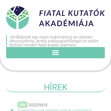
Jövőképünk egy olyan tudományos és oktatási
ökoszisztéma, amely esélyegyenlőséget és esélyt
biztosít minden fiatal kutató számára.
HÍREK
Hír
2022/10/13
A pedagógusok megbecsülése a minőségi