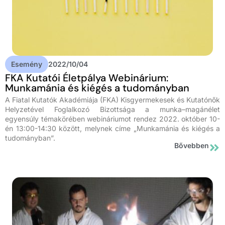
Esemény
2022/10/04
FKA Kutatói Életpálya Webinárium:
Munkamánia és kiégés a tudományban
A Fiatal Kutatók Akadémiája (FKA) Kisgyermekesek és Kutatónők
Helyzetével Foglalkozó Bizottsága a munka–magánélet
egyensúly témakörében webináriumot rendez 2022. október 10-
én 13:00-14:30 között, melynek címe „Munkamánia és kiégés a
tudományban”.
Bővebben