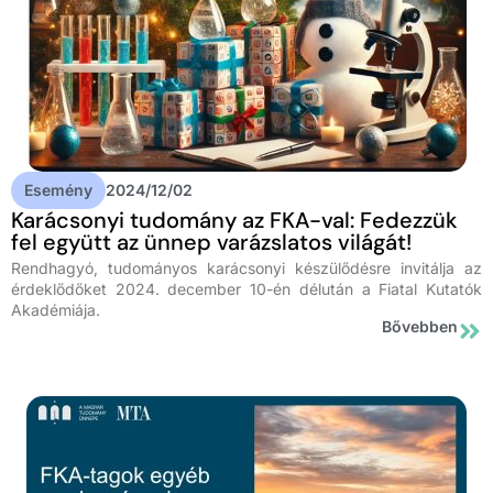
Esemény
2024/12/02
Karácsonyi tudomány az FKA-val: Fedezzük
fel együtt az ünnep varázslatos világát!
Rendhagyó, tudományos karácsonyi készülődésre invitálja az
érdeklődőket 2024. december 10-én délután a Fiatal Kutatók
Akadémiája.
Bővebben