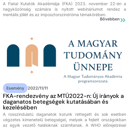
A Fiatal Kutatók Akadémiája (FKA) 2023. november 22-én a
nagyközönség számára is nyitott webináriumot rendez a
mentális jóllét és az imposztorszindróma témakörében.
Bővebben
Esemény
2022/11/11
FKA-rendezvény az MTÜ2022-n: Új irányok a
daganatos betegségek kutatásában és
kezelésében
A rosszindulatú daganatok korunk rettegett és sok esetben
végzetes kimenetelű betegségei, melyek a fejlett országokban
az egyik vezető haláloknak számítanak. A WHO előrejelzései