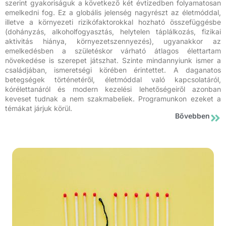
szerint gyakoriságuk a következő két évtizedben folyamatosan
emelkedni fog. Ez a globális jelenség nagyrészt az életmóddal,
illetve a környezeti rizikófaktorokkal hozható összefüggésbe
(dohányzás, alkoholfogyasztás, helytelen táplálkozás, fizikai
aktivitás hiánya, környezetszennyezés), ugyanakkor az
emelkedésben a születéskor várható átlagos élettartam
növekedése is szerepet játszhat. Szinte mindannyiunk ismer a
családjában, ismeretségi körében érintettet. A daganatos
betegségek történetéről, életmóddal való kapcsolatáról,
kórélettanáról és modern kezelési lehetőségeiről azonban
keveset tudnak a nem szakmabeliek. Programunkon ezeket a
témákat járjuk körül.
Bővebben