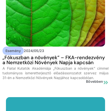
Esemény
2024/05/23
„Fókuszban a növények” – FKA-rendezvény
a Nemzetközi Növények Napja kapcsán
A Fiatal Kutatók Akadémiája „Fókuszban a növények” címmel
tudományos ismeretterjesztő előadássorozatot szervez május
31-én a Nemzetközi Növények Napjához kapcsolódóan.
Bővebben