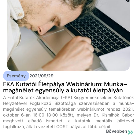
Esemény
2021/09/29
FKA Kutatói Életpálya Webinárium: Munka–
magánélet egyensúly a kutatói életpályán
A Fiatal Kutatók Akadémiája (FKA) Kisgyermekesek és Kutatónők
Helyzetével Foglalkozó Bizottsága szervezésében a munka–
magánélet egyensúly témakörében webináriumot rendez 2021.
október 6-án 16:00–18:00 között, melyen Dr. Kismihók Gábor
meghívott előadó ismerteti a kutatók mentális jóllétével
foglalkozó, általa vezetett COST pályázat főbb céljait.
Bővebben