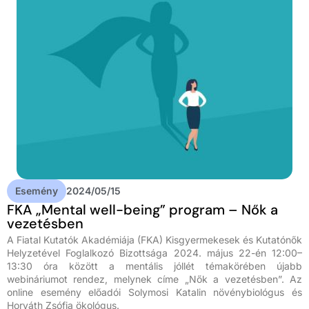
Esemény
2024/05/15
FKA „Mental well-being” program – Nők a
vezetésben
A Fiatal Kutatók Akadémiája (FKA) Kisgyermekesek és Kutatónők
Helyzetével Foglalkozó Bizottsága 2024. május 22-én 12:00–
13:30 óra között a mentális jóllét témakörében újabb
webináriumot rendez, melynek címe „Nők a vezetésben”. Az
online esemény előadói Solymosi Katalin növénybiológus és
Horváth Zsófia ökológus.