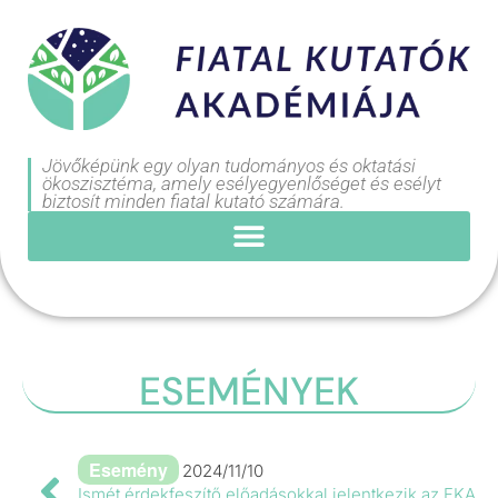
Jövőképünk egy olyan tudományos és oktatási
ökoszisztéma, amely esélyegyenlőséget és esélyt
biztosít minden fiatal kutató számára.
ESEMÉNYEK
Esemény
2024/11/10
Ismét érdekfeszítő előadásokkal jelentkezik az FKA