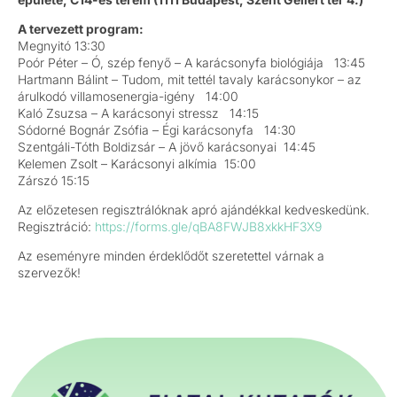
A tervezett program:
Megnyitó 13:30
Poór Péter – Ó, szép fenyő – A karácsonyfa biológiája 13:45
Hartmann Bálint – Tudom, mit tettél tavaly karácsonykor – az
árulkodó villamosenergia-igény 14:00
Kaló Zsuzsa – A karácsonyi stressz 14:15
Sódorné Bognár Zsófia – Égi karácsonyfa 14:30
Szentgáli-Tóth Boldizsár – A jövő karácsonyai 14:45
Kelemen Zsolt – Karácsonyi alkímia 15:00
Zárszó 15:15
Az előzetesen regisztrálóknak apró ajándékkal kedveskedünk.
Regisztráció:
https://forms.gle/qBA8FWJB8xkkHF3X9
Az eseményre minden érdeklődőt szeretettel várnak a
szervezők!