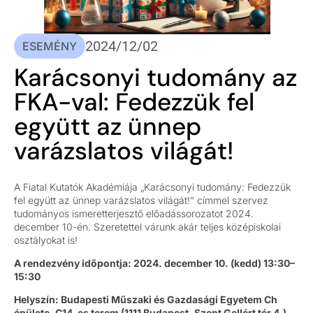
2024/12/02
ESEMÉNY
Karácsonyi tudomány az
FKA-val: Fedezzük fel
együtt az ünnep
varázslatos világát!
A Fiatal Kutatók Akadémiája „Karácsonyi tudomány: Fedezzük
fel együtt az ünnep varázslatos világát!” címmel szervez
tudományos ismeretterjesztő előadássorozatot 2024.
december 10-én. Szeretettel várunk akár teljes középiskolai
osztályokat is!
A rendezvény időpontja: 2024. december 10. (kedd) 13:30–
15:30
Helyszín: Budapesti Műszaki és Gazdasági Egyetem Ch
épülete, C14-es terem (1111 Budapest, Szent Gellért tér 4.)