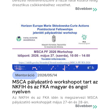
bérezési feltételrendszere a hazai fiatal kutatói réteg
drasztikus csökkenéséhez vezethet.
Bővebben
Mentoráció
2026/05/14
MSCA pályázatíró workshopot tart az
NKFIH és az FKA magyar és angol
nyelven
Az NKFIH és az FKA idén is megszervezi MSCA
pályázatíró workshopjait május 27-én és 28-án.
Bővebben