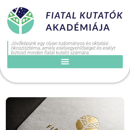
Jövőképünk egy olyan tudományos és oktatási
ökoszisztéma, amely esélyegyenlőséget és esélyt
biztosít minden fiatal kutató számára.