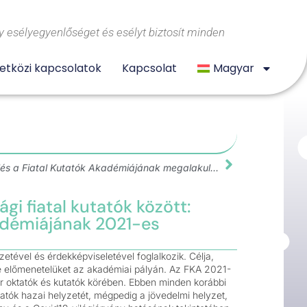
 esélyegyenlőséget és esélyt biztosít minden
tközi kapcsolatok
Kapcsolat
Magyar
A kezdetek: anekdotikus elbeszélés a Fiatal Kutatók Akadémiájának megalakulásáról
i fiatal kutatók között:
adémiájának 2021-es
zetével és érdekképviseletével foglalkozik. Célja,
tse előmenetelüket az akadémiai pályán. Az FKA 2021-
ar oktatók és kutatók körében. Ebben minden korábbi
ktatók hazai helyzetét, mégpedig a jövedelmi helyzet,