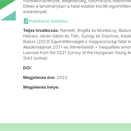
munkakörülmények, elégedettség, tudományos teljesítmén
Ebben a tanulmányban a fiatal kutatók közötti egyenlőtle
eredményeit.
Publikáció letöltése
Teljes hivatkozás:
Németh, Brigitta és Munkácsy, Balázs é
Hatvani, István Gábor és Tóth, György és Solymosi, Katal
Balázs (2023) Egyenlőtlenségek a magyarországi fiatal kut
Akadémiájának 2021-es felméréséből = Inequalities amo
Learned from the 2021 Survey of the Hungarian Young
1543 (online)
DOI:
Megjelenés éve:
2023
Megjelenés helye: