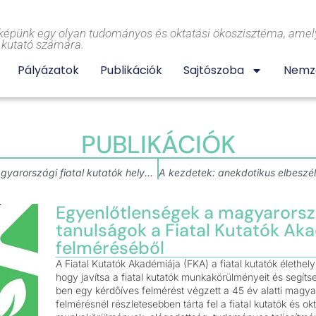
képünk egy olyan tudományos és oktatási ökoszisztéma, amely
l kutató számára.
Pályázatok
Publikációk
Sajtószoba
Nemze
PUBLIKÁCIÓK
A Fiatal Kutatók Akadémiájának javaslatai a magyarországi fiatal kutatók helyzetének javítására
Egyenlőtlenségek a magyarország
tanulságok a Fiatal Kutatók Ak
felméréséből
A Fiatal Kutatók Akadémiája (FKA) a fiatal kutatók élethely
hogy javítsa a fiatal kutatók munkakörülményeit és segí
ben egy kérdőíves felmérést végzett a 45 év alatti magy
felmérésnél részletesebben tárta fel a fiatal kutatók és o