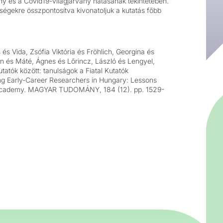
y és a Covid19-világjárvány hatásának tekintetében.
nségekre összpontosítva kivonatoljuk a kutatás főbb
s Vida, Zsófia Viktória és Fröhlich, Georgina és
in és Máté, Ágnes és Lőrincz, László és Lengyel,
atók között: tanulságok a Fiatal Kutatók
ng Early-Career Researchers in Hungary: Lessons
 Academy. MAGYAR TUDOMÁNY, 184 (12). pp. 1529-