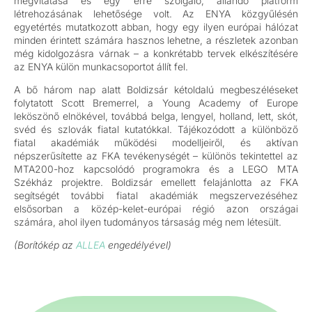
megvitatása és egy erre szolgáló, állandó platform
létrehozásának lehetősége volt. Az ENYA közgyűlésén
egyetértés mutatkozott abban, hogy egy ilyen európai hálózat
minden érintett számára hasznos lehetne, a részletek azonban
még kidolgozásra várnak – a konkrétabb tervek elkészítésére
az ENYA külön munkacsoportot állít fel.
A bő három nap alatt Boldizsár kétoldalú megbeszéléseket
folytatott Scott Bremerrel, a Young Academy of Europe
leköszönő elnökével, továbbá belga, lengyel, holland, lett, skót,
svéd és szlovák fiatal kutatókkal. Tájékozódott a különböző
fiatal akadémiák működési modelljeiről, és aktívan
népszerűsítette az FKA tevékenységét – különös tekintettel az
MTA200-hoz kapcsolódó programokra és a LEGO MTA
Székház projektre. Boldizsár emellett felajánlotta az FKA
segítségét további fiatal akadémiák megszervezéséhez
elsősorban a közép-kelet-európai régió azon országai
számára, ahol ilyen tudományos társaság még nem létesült.
(Borítókép az
ALLEA
engedélyével)