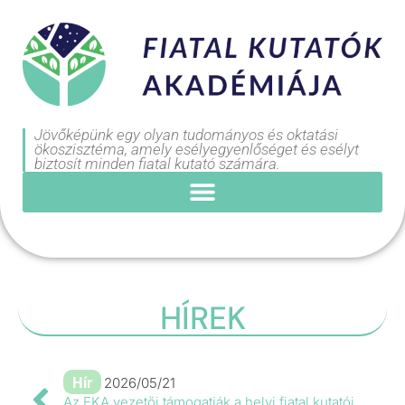
Jövőképünk egy olyan tudományos és oktatási
ökoszisztéma, amely esélyegyenlőséget és esélyt
biztosít minden fiatal kutató számára.
HÍREK
Hír
2026/05/21
Az FKA vezetői támogatják a helyi fiatal kutatói