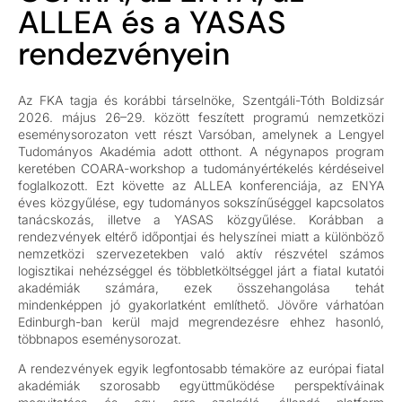
ALLEA és a YASAS
rendezvényein
Az FKA tagja és korábbi társelnöke, Szentgáli-Tóth Boldizsár
2026. május 26–29. között feszített programú nemzetközi
eseménysorozaton vett részt Varsóban, amelynek a Lengyel
Tudományos Akadémia adott otthont. A négynapos program
keretében COARA-workshop a tudományértékelés kérdéseivel
foglalkozott. Ezt követte az ALLEA konferenciája, az ENYA
éves közgyűlése, egy tudományos sokszínűséggel kapcsolatos
tanácskozás, illetve a YASAS közgyűlése. Korábban a
rendezvények eltérő időpontjai és helyszínei miatt a különböző
nemzetközi szervezetekben való aktív részvétel számos
logisztikai nehézséggel és többletköltséggel járt a fiatal kutatói
akadémiák számára, ezek összehangolása tehát
mindenképpen jó gyakorlatként említhető. Jövőre várhatóan
Edinburgh-ban kerül majd megrendezésre ehhez hasonló,
többnapos eseménysorozat.
A rendezvények egyik legfontosabb témaköre az európai fiatal
akadémiák szorosabb együttműködése perspektíváinak