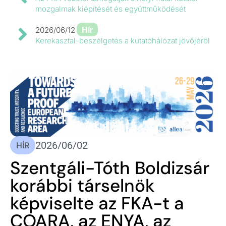
mozgalmak kiépítését és együttműködését
Hír
2026/06/12
Kerekasztal-beszélgetés a kutatóhálózat jövőjéről
2026/06/02
HÍR
Szentgáli-Tóth Boldizsár
korábbi társelnök
képviselte az FKA-t a
COARA, az ENYA, az