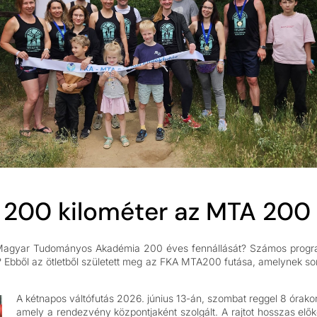
y 200 kilométer az MTA 200
 Magyar Tudományos Akadémia 200 éves fennállását? Számos program
 Ebből az ötletből született meg az FKA MTA200 futása, amelynek során
A kétnapos váltófutás 2026. június 13-án, szombat reggel 8 órakor 
amely a rendezvény központjaként szolgált. A rajtot hosszas el