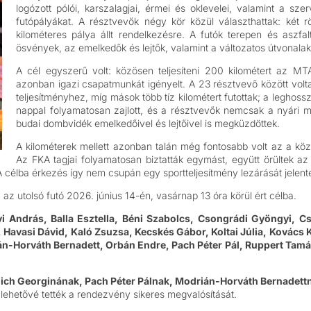
logózott pólói, karszalagjai, érmei és oklevelei, valamint a szer
futópályákat. A résztvevők négy kör közül választhattak: két r
kilométeres pálya állt rendelkezésre. A futók terepen és aszfa
ösvények, az emelkedők és lejtők, valamint a változatos útvonalak
A cél egyszerű volt: közösen teljesíteni 200 kilométert az MTA
azonban igazi csapatmunkát igényelt. A 23 résztvevő között volta
teljesítményhez, míg mások több tíz kilométert futottak; a leghossz
nappal folyamatosan zajlott, és a résztvevők nemcsak a nyári m
budai dombvidék emelkedőivel és lejtőivel is megküzdöttek.
A kilométerek mellett azonban talán még fontosabb volt az a kö
Az FKA tagjai folyamatosan biztatták egymást, együtt örültek az
. A célba érkezés így nem csupán egy sportteljesítmény lezárását jele
: az utolsó futó 2026. június 14-én, vasárnap 13 óra körül ért célba.
i András, Balla Esztella, Béni Szabolcs, Csongrádi Gyöngyi,
Cs
, Havasi Dávid, Kaló Zsuzsa, Kecskés Gábor, Koltai Júlia, Kovács 
n-Horváth Bernadett, Orbán Endre, Pach Péter Pál, Ruppert Tamá
lich Georginának, Pach Péter Pálnak, Modrián-Horváth Bernadet
l lehetővé tették a rendezvény sikeres megvalósítását.