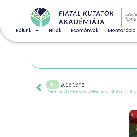
Jövő
fiata
Rólunk
Hírek
Események
Mentoráció
Hír
2026/06/12
Kerekasztal-beszélgetés a kutatóhálózat j