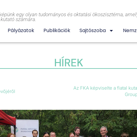
képünk egy olyan tudományos és oktatási ökoszisztéma, amely
l kutató számára.
Pályázatok
Publikációk
Sajtószoba
Nemze
HÍREK
Az FKA képviselte a fiatal ku
övőjéről
Group