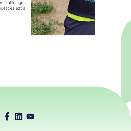
n különleges
ödést és azt a