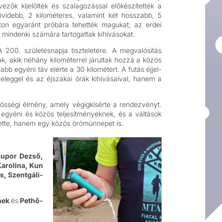
vezők kijelölték és szalagozással előkészítették a
övidebb, 2 kilométeres, valamint két hosszabb, 5
lton egyaránt próbára tehették magukat; az erdei
 mindenki számára tartogattak kihívásokat.
 200. születésnapja tiszteletére. A megvalósítás
k, akik néhány kilométerrel járultak hozzá a közös
abb egyéni táv elérte a 30 kilométert. A futás éjjel-
eleggel és az éjszakai órák kihívásaival, hanem a
zösségi élmény, amely végigkísérte a rendezvényt.
 egyéni és közös teljesítményeknek, és a váltások
ntette, hanem egy közös örömünnepet is.
upor Dezső,
Karolina, Kun
s, Szentgáli-
tnek
és
Pethő-