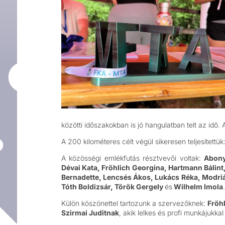
közötti időszakokban is jó hangulatban telt az idő
A 200 kilométeres célt végül sikeresen teljesítettük
A közösségi emlékfutás résztvevői voltak:
Abony
Dévai Kata, Fröhlich Georgina, Hartmann Bálint
Bernadette, Lencsés Ákos, Lukács Réka, Modriá
Tóth Boldizsár, Török Gergely
és
Wilhelm Imola
.
Külön köszönettel tartozunk a szervezőknek:
Fröh
Szirmai Juditnak
, akik lelkes és profi munkájukka