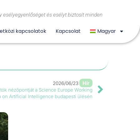
 esélyegyenlőséget és esélyt biztosít minden
tközi kapcsolatok
Kapcsolat
Magyar
Hír
2026/06/23
tatók nézőpontját a Science Europe Working
 on Artificial Intelligence budapesti ülésén