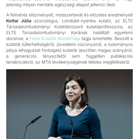
jelenleg milyen mentális egészségi állapot jellemzi őket.
A felmérés előzményeit, módszertanát és előzetes eredményeit
Koltai Júlia
szociológus, Lendület-nyertes kutató, az ELTE
Társadalomtudományi Kutatóközpont kutatóprofesszora, az
ELTE Társadalomtudományi Karának habilitált egyetemi
docense, a
Fiatal Kutatók Akadémiája
tagja ismertette. Beszélt a
kutatók túlterheltségéről, jövedelmi viszonyairól, a tudományos
pálya elhagyását fontolgató kutatók ijesztően magas arányáról,
a generációs tényezőktől sem független publikációs
tendenciákról, az MTA tevékenységének tételes megítéléséről.