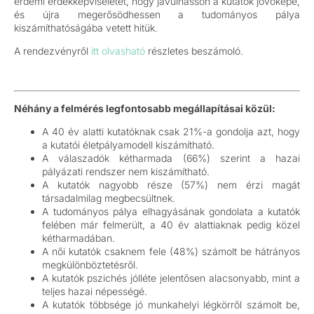
érdemi érdekképviseletét, hogy javulhasson a kutatók jövőképe,
és újra megerősödhessen a tudományos pálya
kiszámíthatóságába vetett hitük.
A rendezvényről
itt olvasható
részletes beszámoló.
Néhány a felmérés legfontosabb megállapításai közül:
A 40 év alatti kutatóknak csak 21%-a gondolja azt, hogy
a kutatói életpályamodell kiszámítható.
A válaszadók kétharmada (66%) szerint a hazai
pályázati rendszer nem kiszámítható.
A kutatók nagyobb része (57%) nem érzi magát
társadalmilag megbecsültnek.
A tudományos pálya elhagyásának gondolata a kutatók
felében már felmerült, a 40 év alattiaknak pedig közel
kétharmadában.
A női kutatók csaknem fele (48%) számolt be hátrányos
megkülönböztetésről.
A kutatók pszichés jólléte jelentősen alacsonyabb, mint a
teljes hazai népességé.
A kutatók többsége jó munkahelyi légkörről számolt be,