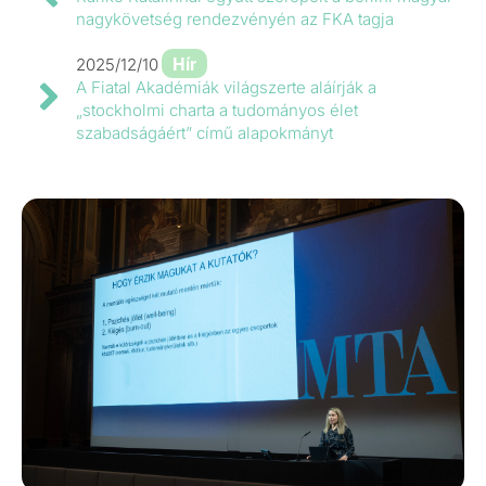
nagykövetség rendezvényén az FKA tagja
Hír
2025/12/10
A Fiatal Akadémiák világszerte aláírják a
„stockholmi charta a tudományos élet
szabadságáért” című alapokmányt