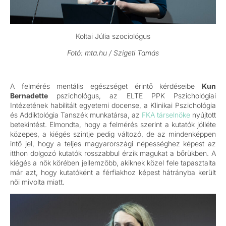
Koltai Júlia szociológus
Fotó: mta.hu / Szigeti Tamás
A felmérés mentális egészséget érintő kérdéseibe
Kun
Bernadette
pszichológus, az ELTE PPK Pszichológiai
Intézetének habilitált egyetemi docense, a Klinikai Pszichológia
és Addiktológia Tanszék munkatársa, az
FKA társelnöke
nyújtott
betekintést. Elmondta, hogy a felmérés szerint a kutatók jólléte
közepes, a kiégés szintje pedig változó, de az mindenképpen
intő jel, hogy a teljes magyarországi népességhez képest az
itthon dolgozó kutatók rosszabbul érzik magukat a bőrükben. A
kiégés a nők körében jellemzőbb, akiknek közel fele tapasztalta
már azt, hogy kutatóként a férfiakhoz képest hátrányba került
női mivolta miatt.