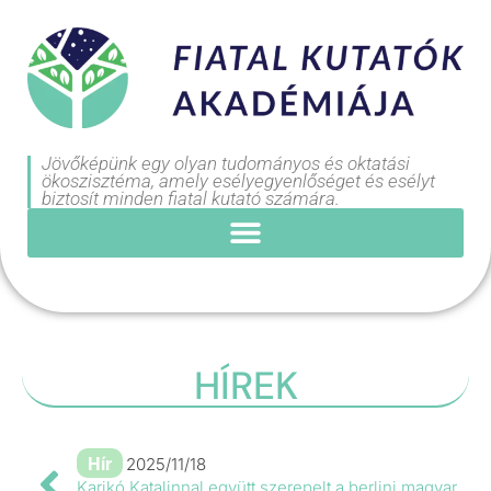
Jövőképünk egy olyan tudományos és oktatási
ökoszisztéma, amely esélyegyenlőséget és esélyt
biztosít minden fiatal kutató számára.
HÍREK
Hír
2025/11/18
Karikó Katalinnal együtt szerepelt a berlini magyar