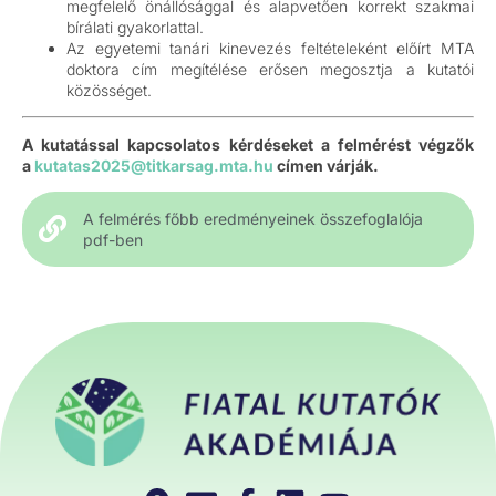
megfelelő önállósággal és alapvetően korrekt szakmai
bírálati gyakorlattal.
Az egyetemi tanári kinevezés feltételeként előírt MTA
doktora cím megítélése erősen megosztja a kutatói
közösséget.
A kutatással kapcsolatos kérdéseket a felmérést végzők
a
kutatas2025@titkarsag.mta.hu
címen várják.
A felmérés főbb eredményeinek összefoglalója
pdf-ben