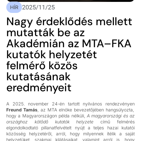
2025/11/25
HÍR
Nagy érdeklődés mellett
mutatták be az
Akadémián az MTA–FKA
kutatók helyzetét
felmérő közös
kutatásának
eredményeit
A 2025. november 24-én tartott nyilvános rendezvényen
Freund Tamás
, az MTA elnöke bevezetőjében hangsúlyozta,
hogy a Magyarországon példa nélküli,
A magyarországi és az
országhoz kötődő kutatók helyzete
című felmérés
elgondolkodtató pillanatfelvételt nyújt a teljes hazai kutatói
közösség helyzetéről, arról, hogy milyennek ítélik a saját
helyzetüket, szakmai kilátásaikat, valamint arról is, hogy