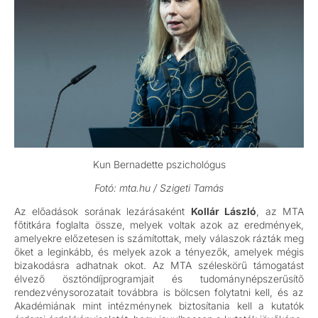
Kun Bernadette pszichológus
Fotó: mta.hu / Szigeti Tamás
Az előadások sorának lezárásaként
Kollár László
, az MTA
főtitkára foglalta össze, melyek voltak azok az eredmények,
amelyekre előzetesen is számítottak, mely válaszok rázták meg
őket a leginkább, és melyek azok a tényezők, amelyek mégis
bizakodásra adhatnak okot. Az MTA széleskörű támogatást
élvező ösztöndíjprogramjait és tudománynépszerűsítő
rendezvénysorozatait továbbra is bölcsen folytatni kell, és az
Akadémiának mint intézménynek biztosítania kell a kutatók