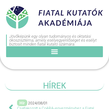
Jövőképünk egy olyan tudományos és oktatási
ökoszisztéma, amely esélyegyenlőséget és esélyt
biztosít minden fiatal kutató számára.
HÍREK
Hír
2024/08/01
Csatlakozott a CoARA-egyezményhez a Fiatal