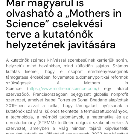
Már magyarul is
olvasható a „Mothers in
Science” cselekvési
terve a kutatónők
helyzetének javítására
A kutatónők számos kihívással szembesülnek karrierjük során,
helyzetük mind hazánkban, mind külföldön sajátos. Számos
kutatás kiemeli, hogy e csoport eredményességének
támogatása érdekében folyamatos tudománypolitikai reformok
szükségesek. A Mothers in
Science (
https://www.mothersinscience.com/
) egy alulról
szerveződő, Franciaországban bejegyzett globális nonprofit
szervezet, amelyet Isabel Torres és Sonal Bhadane alapítottak
2019-ben azzal a céllal, hogy támogatást nyújtsanak a
kutatónők számára, különös tekintettel a természettudományok,
a technológia, a mérnöki tudományok, a matematika és az
orvostudomány (STEMM) területén dolgozó szakemberekre. A
szervezet, amelyben a világ minden tájáról képviseltetik
magukat kutatók és különböző szervezetek, 2023-ban készített