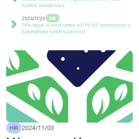
Kutatók Akadémiája
Hír
2024/11/20
FKA-tagok is részt vettek a GYA-IAP workshopon a
tudományba vetett bizalomról
2024/11/03
HÍR