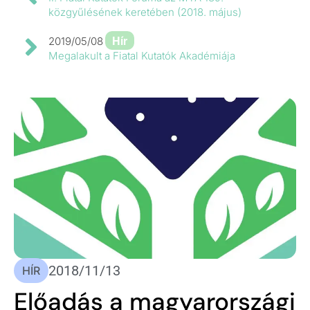
közgyűlésének keretében (2018. május)
Hír
2019/05/08
Megalakult a Fiatal Kutatók Akadémiája
2018/11/13
HÍR
Előadás a magyarországi