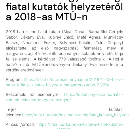
fiatal kutatók helyzetéről
a 2018-as MTÜ-n
2018-ban kilenc fiatal kutató (Alpár Donát, Barnaföldi Gergely
Gábor, Dékány Éva, Kubinyi Enikő, Máté Ágnes, Munkácsy
Balázs, Neumann Eszter, Solymosi Katalin, Toldi Gergely)
elkészítette az első nagyszabású felmérést, mely a
magyarországi 45 év alatti tudományos kutatók helyzetét tárja
fel és elemzi. A kérdőívet 1779 válaszadó töltötte ki. A Hol a
határ? című MTÜ-rendezvényen Dékány Éva ismertette a
kérdőív eredményeit.
Program:
https://mta.hu/mtu_esemenynaptar/2018-11-13-hol-a-
hatar-a-fiatal-kutatok-helyzete-magyarorszagon-2365#
Beszámoló az eseményről:
https://tudomanyplaza.hu/fiatal-
kutatok-helyzete-magyarorszagon/
Teljes kutatási
jelentés:
https://mta.hu/data/dokumentumok/fiatal_kutatok_helyze
A cikk forrása
:
https://mta.hu/fka/hol-a-hatar-a-fiatal-kutatok-