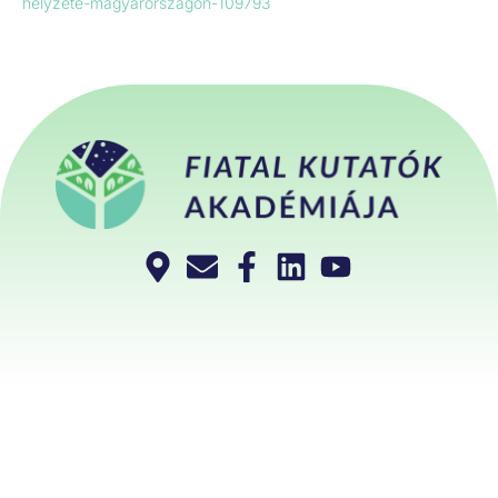
helyzete-magyarorszagon-109793