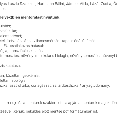
ulyás László Szabolcs, Hartmann Bálint, Jámbor Attila, Lázár Zsófia,
tor.
melyek(b)en mentorálást nyújtunk:
utatás;
tatisztika;
dalomtörténet;
etei, illetve általános villamosmérnöki kapcsolódású témák;
m, EU-csatlakozás hatásai;
ógia, transzlációs kutatás;
ermesztés, növényi molekuláris biológia, növénynemesítés, növényi b
zis kutatása;
tan, kőzettan, geokémia;
lettan, zoológia;
zika, asztrofizika, csillagászat, szilárdtestfizika / anyagtudomány.
 sorrendje és a mentorok szakterületei alapján a mentorok maguk dönt
ltésével (kérjük, beküldés előtt mentse pdf formátumban is).