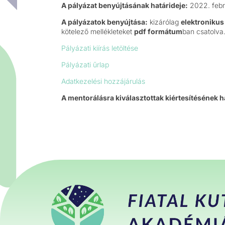
A pályázat benyújtásának határideje:
2022. febr
A pályázatok benyújtása:
kizárólag
elektronikus
kötelező mellékleteket
pdf formátum
ban csatolva
Pályázati kiírás letöltése
Pályázati űrlap
Adatkezelési hozzájárulás
A mentorálásra kiválasztottak kiértesítésének h