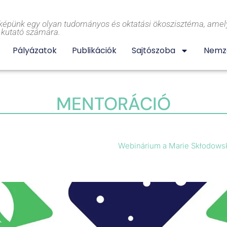
képünk egy olyan tudományos és oktatási ökoszisztéma, amely
l kutató számára.
Pályázatok
Publikációk
Sajtószoba
Nemze
MENTORÁCIÓ
Webinárium a Marie Skłodowsk