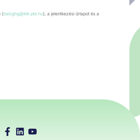
 (
baloghg@ktk.pte.hu
), a jelentkezési űrlapot és a