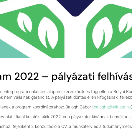
m 2022 – pályázati felhívá
 mentorprogram önkéntes alapon szerveződik és független a Bolyai Kur
nem vállalnak garanciát. A pályázati döntés ellen kifogásnak, felleb
ljanak a program koordinátorához: Balogh Gábor (
baloghg@ktk.pte.hu
év alatti fiatal kutatók, akik 2022-ben pályázatot kívánnak benyújtani 
áshoz, fejenként 2 konzultáció a CV, a munkaterv és a tudománymetria