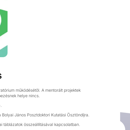
s
atórium működésétől. A mentorált projektek
bezésnek helye nincs.
).
a Bolyai János Posztdoktori Kutatási Ösztöndíjra.
i táblázatok összeállításával kapcsolatban.