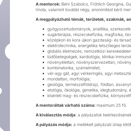
A mentorok:
Béni Szabolcs, Fröhlich Georgina, G
Imola, valamint további négy, anonimitást kérő men
A megpályázható témák, területek, szakmák, a
gyógyszertudományok, analitika, szerkezetk
sugárterápia, részecskefizika, magfizika, bios
középkori és kora újkori gazdaság- és társa
elektrotechnika, energetika tetszőleges terül
globális élelmezés, nemzetközi kereskedele
tüdőbetegségek, kardiológia, klinikai immunol
növényélettan, növényszervezettan, növényt
kombinatorika, számelmélet;
vér-agy gát, agyi vérkeringés, agyi metasztá
mondattan, morfológia;
geológia, természetföldrajz, földtan, ásvány
etológia, ökológia, genetika, idegtudomány, é
kísérleti mag- és részecskefizika, környezetfi
A mentoráltak várható száma:
maximum 25 fő.
A kiválasztás módja
: a pályázatok beérkezésének
A pályázás módja:
a mellékelt pályázati űrlap kitö