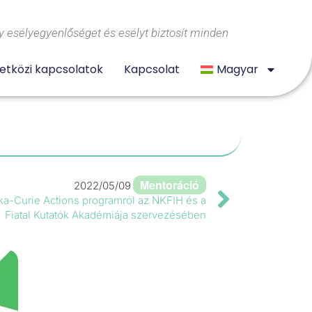
 esélyegyenlőséget és esélyt biztosít minden
tközi kapcsolatok
Kapcsolat
Magyar
Mentoráció
2022/05/09
a-Curie Actions programról az NKFIH és a
Fiatal Kutatók Akadémiája szervezésében