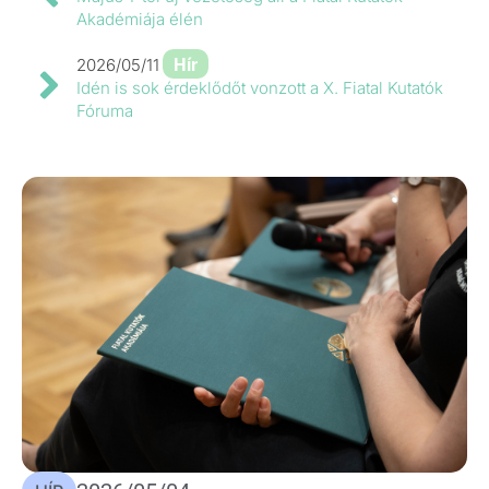
Akadémiája élén
Hír
2026/05/11
Idén is sok érdeklődőt vonzott a X. Fiatal Kutatók
Fóruma