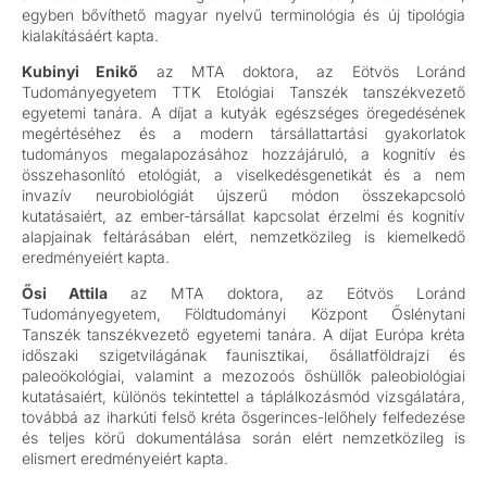
egyben bővíthető magyar nyelvű terminológia és új tipológia
kialakításáért kapta.
Kubinyi Enikő
az MTA doktora, az Eötvös Loránd
Tudományegyetem TTK Etológiai Tanszék tanszékvezető
egyetemi tanára. A díjat a kutyák egészséges öregedésének
megértéséhez és a modern társállattartási gyakorlatok
tudományos megalapozásához hozzájáruló, a kognitív és
összehasonlító etológiát, a viselkedésgenetikát és a nem
invazív neurobiológiát újszerű módon összekapcsoló
kutatásaiért, az ember-társállat kapcsolat érzelmi és kognitív
alapjainak feltárásában elért, nemzetközileg is kiemelkedő
eredményeiért kapta.
Ősi Attila
az MTA doktora, az Eötvös Loránd
Tudományegyetem, Földtudományi Központ Őslénytani
Tanszék tanszékvezető egyetemi tanára. A díjat Európa kréta
időszaki szigetvilágának faunisztikai, ősállatföldrajzi és
paleoökológiai, valamint a mezozoós őshüllők paleobiológiai
kutatásaiért, különös tekintettel a táplálkozásmód vizsgálatára,
továbbá az iharkúti felső kréta ősgerinces-lelőhely felfedezése
és teljes körű dokumentálása során elért nemzetközileg is
elismert eredményeiért kapta.