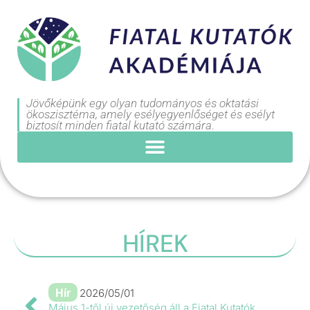
Jövőképünk egy olyan tudományos és oktatási
ökoszisztéma, amely esélyegyenlőséget és esélyt
biztosít minden fiatal kutató számára.
HÍREK
Hír
2026/05/01
Május 1-től új vezetőség áll a Fiatal Kutatók