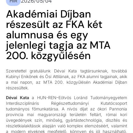
2026/05/04
HÍR
Akadémiai Díjban
részesült az FKA két
alumnusa és egy
jelenlegi tagja az MTA
200. közgyűlésén
Szeretettel gratulálunk Dévai Kata tagtársunknak, továbbá
Kubinyi Enikőnek és Ősi Attilának, az FKA alumni tagjainak, akik
a mai napon, az MTA 200. közgyűlésén Akadémiai Díjban
részesültek.
Dévai Kata
a HUN-REN–Eötvös Loránd Tudományegyetem
Interdiszciplináris Régészettudományi Kutatócsoport
tudományos főmunkatársa. A nívós díjat az ókori Pannonia
provincia mai magyarországi területén feltárt, római kori
üvegedények szín, minőség, gyártástechnológia, díszítés és
részletkialakítások alapján való komplex elemzéséért, valamint
a modern elveknek megfelelő, könnyen és jól használható,