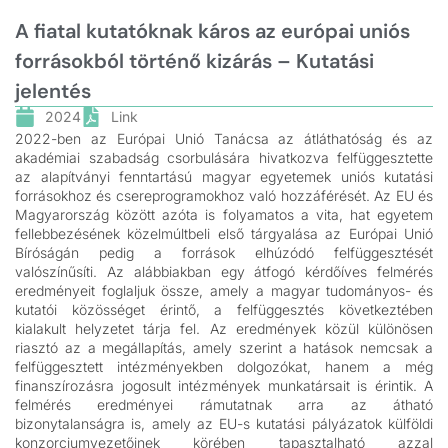
A fiatal kutatóknak káros az európai uniós
forrásokból történő kizárás – Kutatási
jelentés
2024
Link
2022-ben az Európai Unió Tanácsa az átláthatóság és az
akadémiai szabadság csorbulására hivatkozva felfüggesztette
az alapítványi fenntartású magyar egyetemek uniós kutatási
forrásokhoz és csereprogramokhoz való hozzáférését. Az EU és
Magyarország között azóta is folyamatos a vita, hat egyetem
fellebbezésének közelmúltbeli első tárgyalása az Európai Unió
Bíróságán pedig a források elhúzódó felfüggesztését
valószínűsíti. Az alábbiakban egy átfogó kérdőíves felmérés
eredményeit foglaljuk össze, amely a magyar tudományos- és
kutatói közösséget érintő, a felfüggesztés következtében
kialakult helyzetet tárja fel. Az eredmények közül különösen
riasztó az a megállapítás, amely szerint a hatások nemcsak a
felfüggesztett intézményekben dolgozókat, hanem a még
finanszírozásra jogosult intézmények munkatársait is érintik. A
felmérés eredményei rámutatnak arra az átható
bizonytalanságra is, amely az EU-s kutatási pályázatok külföldi
konzorciumvezetőinek körében tapasztalható azzal