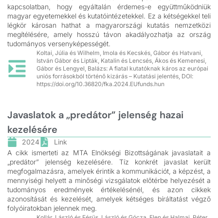
kapcsolatban, hogy egyáltalán érdemes-e együttműködniük
magyar egyetemekkel és kutatóintézetekkel. Ez a kétségekkel teli
légkör károsan hathat a magyarországi kutatás nemzetközi
megítélésére, amely hosszú távon akadályozhatja az ország
tudományos versenyképességét.
Koltai, Júlia és Wilhelm, Imola és Kecskés, Gábor és Hatvani,
István Gábor és Lipták, Katalin és Lencsés, Ákos és Kemenesi,
Gábor és Lengyel, Balázs: A fiatal kutatóknak káros az európai
uniós forrásokból történő kizárás – Kutatási jelentés, DOI:
https://doi.org/10.36820/fka.2024.EUfunds.hun
Javaslatok a „predátor” jelenség hazai
kezelésére
2024
Link
A cikk ismerteti az MTA Elnökségi Bizottságának javaslatait a
„predátor” jelenség kezelésére. Tíz konkrét javaslat került
megfogalmazásra, amelyek érintik a kommunikációt, a képzést, a
mennyiségi helyett a minőségi vizsgálatok előtérbe helyezését a
tudományos eredmények értékelésénél, és azon cikkek
azonosítását és kezelését, amelyek kétséges bíráltatást végző
folyóiratokban jelennek meg.
Kollár, László és Fésüs, László és Gócza, Elen és Halmai, Péter