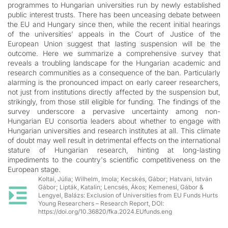
programmes to Hungarian universities run by newly established
public interest trusts. There has been unceasing debate between
the EU and Hungary since then, while the recent initial hearings
of the universities’ appeals in the Court of Justice of the
European Union suggest that lasting suspension will be the
outcome. Here we summarize a comprehensive survey that
reveals a troubling landscape for the Hungarian academic and
research communities as a consequence of the ban. Particularly
alarming is the pronounced impact on early career researchers,
not just from institutions directly affected by the suspension but,
strikingly, from those still eligible for funding. The findings of the
survey underscore a pervasive uncertainty among non-
Hungarian EU consortia leaders about whether to engage with
Hungarian universities and research institutes at all. This climate
of doubt may well result in detrimental effects on the international
stature of Hungarian research, hinting at long-lasting
impediments to the country's scientific competitiveness on the
European stage.
Koltai, Júlia; Wilhelm, Imola; Kecskés, Gábor; Hatvani, István
Gábor; Lipták, Katalin; Lencsés, Ákos; Kemenesi, Gábor &
Lengyel, Balázs: Exclusion of Universities from EU Funds Hurts
Young Researchers – Research Report, DOI:
https://doi.org/10.36820/fka.2024.EUfunds.eng