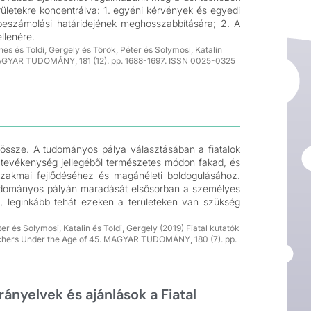
ületekre koncentrálva: 1. egyéni kérvények és egyedi
s beszámolási határidejének meghosszabbítására; 2. A
llenére.
es és Toldi, Gergely és Török, Péter és Solymosi, Katalin
 MAGYAR TUDOMÁNY, 181 (12). pp. 1688-1697. ISSN 0025-0325
össze. A tudományos pálya választásában a fiatalok
a tevékenység jellegéből természetes módon fakad, és
szakmai fejlődéséhez és magánéleti boldogulásához.
 tudományos pályán maradását elsősorban a személyes
, leginkább tehát ezeken a területeken van szükség
 és Solymosi, Katalin és Toldi, Gergely (2019) Fiatal kutatók
archers Under the Age of 45. MAGYAR TUDOMÁNY, 180 (7). pp.
rányelvek és ajánlások a Fiatal