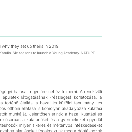
 why they set up theirs in 2019.
si, Katalin. Six reasons to launch a Young Academy. NATURE
ügyi hatásait egyelőre nehéz felmérni. A rendkívüli
 épületek látogatásának (részleges) korlátozása, a
ra történő átállás, a hazai és külföldi tanulmány- és
os otthoni ellátása is komolyan akadályozza kutatási
ók munkáját. Jelentősen érintik a hazai kutatási és
t, elsősorban a kutatónőket és a gyermeküket egyedül
ntéshozók milyen sikeres és méltányos intézkedéseket
 Továbbá ajánlásokat fogalmazunk meg a döntéshozók