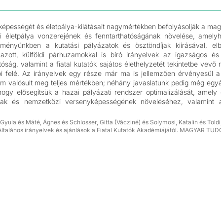
yképességét és életpálya-kilátásait nagymértékben befolyásolják a magy
i életpálya vonzerejének és fenntarthatóságának növelése, amelyh
ményünkben a kutatási pályázatok és ösztöndíjak kiírásával, elbí
zott, külföldi párhuzamokkal is bíró irányelvek az igazságos és 
óság, valamint a fiatal kutatók sajátos élethelyzetét tekintetbe vevő
írói felé. Az irányelvek egy része már ma is jellemzően érvényesül a
m valósult meg teljes mértékben; néhány javaslatunk pedig még egyál
hogy elősegítsük a hazai pályázati rendszer optimalizálását, amely 
nak és nemzetközi versenyképességének növeléséhez, valamint a 
 Gyula és Máté, Ágnes és Schlosser, Gitta (Vácziné) és Solymosi, Katalin és Tol
. Általános irányelvek és ajánlások a Fiatal Kutatók Akadémiájától. MAGYAR TU