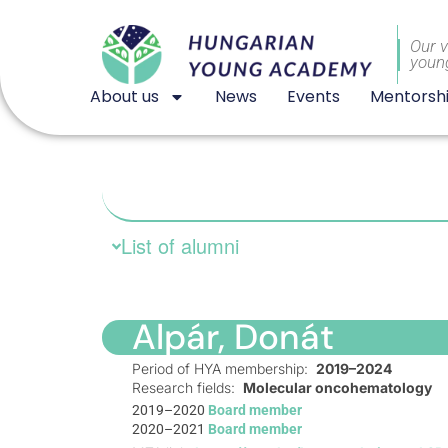
Our v
youn
About us
News
Events
Mentorsh
List of alumni
Alpár, Donát
Period of HYA membership:
2019–2024
Research fields:
Molecular oncohematology
2019–2020
Board member
2020–2021
Board member