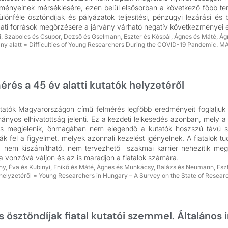
zményeinek mérséklésére, ezen belül elsősorban a következő főbb ter
különféle ösztöndíjak és pályázatok teljesítési, pénzügyi lezárási é
ti források megőrzésére a járvány várható negatív következményei e
ni, Szabolcs és Csupor, Dezső és Gselmann, Eszter és Kóspál, Ágnes és Máté, Ágn
vány alatt = Difficulties of Young Researchers During the COVID-19 Pandemic.
rés a 45 év alatti kutatók helyzetéről
tatók Magyarországon című felmérés legfőbb eredményeit foglaljuk 
mányos elhivatottság jelenti. Ez a kezdeti lelkesedés azonban, mely 
kül is megjelenik, önmagában nem elegendő a kutatók hoszszú távú 
ák fel a figyelmet, melyek azonnali kezelést igényelnek. A fiatalok
a nem kiszámítható, nem tervezhető szakmai karrier nehezítik meg
vonzóvá váljon és az is maradjon a fiatalok számára.
y, Éva és Kubinyi, Enikő és Máté, Ágnes és Munkácsy, Balázs és Neumann, Eszter
 helyzetéről = Young Researchers in Hungary – A Survey on the State of Rese
 ösztöndíjak fiatal kutatói szemmel. Általános i