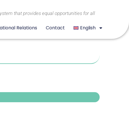
system that provides equal opportunities for all
ational Relations
Contact
English