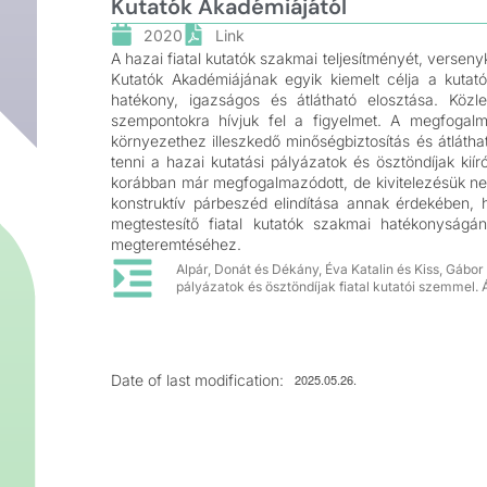
Kutatók Akadémiájától
2020
Link
A hazai fiatal kutatók szakmai teljesítményét, versen
Kutatók Akadémiájának egyik kiemelt célja a kutató
hatékony, igazságos és átlátható elosztása. Közle
szempontokra hívjuk fel a figyelmet. A megfogalma
környezethez illeszkedő minőségbiztosítás és átláthat
tenni a hazai kutatási pályázatok és ösztöndíjak ki
korábban már megfogalmazódott, de kivitelezésük ne
konstruktív párbeszéd elindítása annak érdekében, 
megtestesítő fiatal kutatók szakmai hatékonyságá
megteremtéséhez.
Alpár, Donát és Dékány, Éva Katalin és Kiss, Gábor
pályázatok és ösztöndíjak fiatal kutatói szemmel
Date of last modification:
2025.05.26.