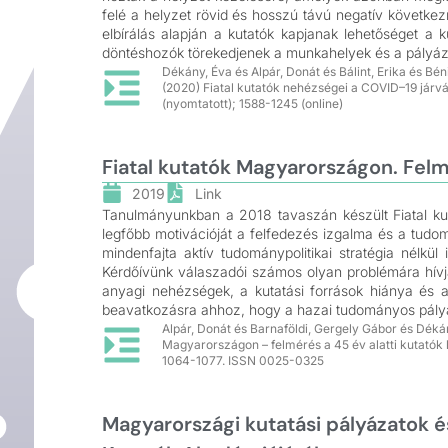
felé a helyzet rövid és hosszú távú negatív követke
elbírálás alapján a kutatók kapjanak lehetőséget a 
döntéshozók törekedjenek a munkahelyek és a pályáza
Dékány, Éva és Alpár, Donát és Bálint, Erika és Bé
(2020) Fiatal kutatók nehézségei a COVID–19 jár
(nyomtatott); 1588-1245 (online)
Fiatal kutatók Magyarországon. Felmé
2019
Link
Tanulmányunkban a 2018 tavaszán készült Fiatal ku
legfőbb motivációját a felfedezés izgalma és a tudo
mindenfajta aktív tudománypolitikai stratégia nél
Kérdőívünk válaszadói számos olyan problémára hívj
anyagi nehézségek, a kutatási források hiánya és 
beavatkozásra ahhoz, hogy a hazai tudományos pálya 
Alpár, Donát és Barnaföldi, Gergely Gábor és Dékán
Magyarországon – felmérés a 45 év alatti kutatók
1064-1077. ISSN 0025-0325
Magyarországi kutatási pályázatok és