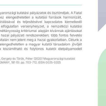
arországi kutatási pályázatok és ösztöndíjak. A Fiatal
ez elengedhetetlen a kutatási források harmonizált,
rálásával és teljesítésével kapcsolatos kiemelkedő
elfogulatlan versenyhelyzet, a nemzetközi kutatási
 méltányosság kritériumai alapján kívánnak ajánlásokat
 hazai pályázati rendszerekben; több fontos felvetés
talán nem jelent meg a hazai gyakorlatban. Célunk a
elengedhetetlen a magyar kutatói társadalom jövőjét
kiszámítható és folytonos kutatói életpályamodell
di, Gergely és Török, Péter (2020) Magyarországi kutatási
DOMÁNY, 181 (5). pp. 703-712. ISSN 0025-0325