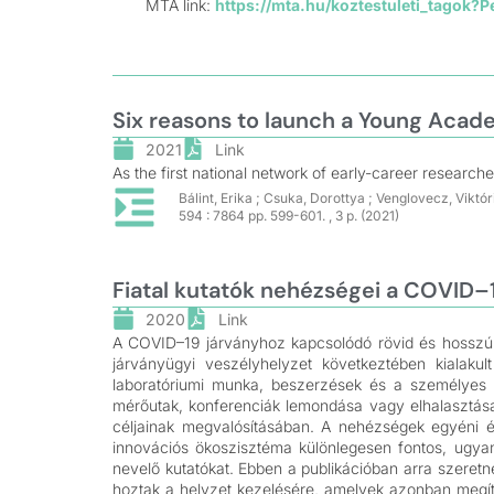
MTA link:
https://mta.hu/koztestuleti_tagok?
Six reasons to launch a Young Aca
2021
Link
As the first national network of early-career research
Bálint, Erika ; Csuka, Dorottya ; Venglovecz, Viktó
594 : 7864 pp. 599-601. , 3 p. (2021)
Fiatal kutatók nehézségei a COVID–1
2020
Link
A COVID–19 járványhoz kapcsolódó rövid és hosszú t
járványügyi veszélyhelyzet következtében kialakul
laboratóriumi munka, beszerzések és a személyes kont
mérőutak, konferenciák lemondása vagy elhalasztása 
céljainak megvalósításában. A nehézségek egyéni él
innovációs ökoszisztéma különlegesen fontos, ugyana
nevelő kutatókat. Ebben a publikációban arra szeret
hoztak a helyzet kezelésére, amelyek azonban megí