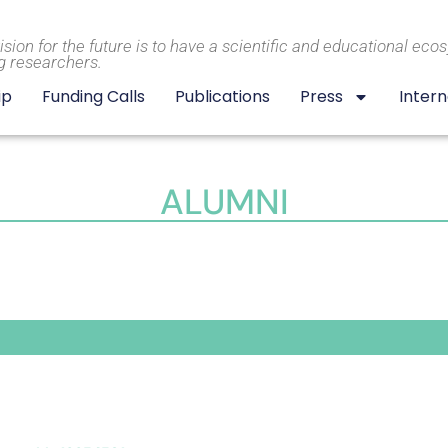
ision for the future is to have a scientific and educational eco
g researchers.
ip
Funding Calls
Publications
Press
Intern
ALUMNI