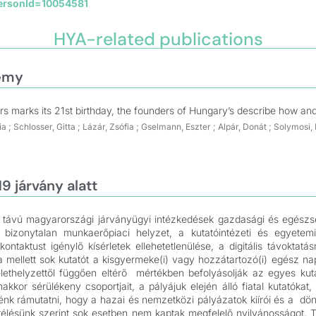
PersonId=10054581
HYA-related publications
demy
ers marks its 21st birthday, the founders of Hungary’s describe how and
ria ; Schlosser, Gitta ; Lázár, Zsófia ; Gselmann, Eszter ; Alpár, Donát ; Solymo
9 járvány alatt
ávú magyarországi járványügyi intézkedések gazdasági és egészség
t bizonytalan munkaerőpiaci helyzet, a kutatóintézeti és egyetemi
aktust igénylő kísérletek ellehetetlenülése, a digitális távoktatás
mellett sok kutatót a kisgyermeke(i) vagy hozzátartozó(i) egész nap
ethelyzettől függően eltérő mértékben befolyásolják az egyes kutat
kkor sérülékeny csoportjait, a pályájuk elején álló fiatal kutatóka
nénk rámutatni, hogy a hazai és nemzetközi pályázatok kiírói és a dö
télésünk szerint sok esetben nem kaptak megfelelő nyilvánosságot.