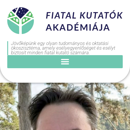
Jövőképünk egy olyan tudományos és oktatási
ökoszisztéma, amely esélyegyenlőséget és esélyt
biztosít minden fiatal kutató számára.