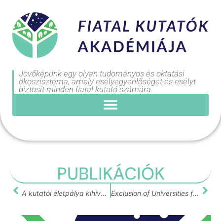
Jövőképünk egy olyan tudományos és oktatási
ökoszisztéma, amely esélyegyenlőséget és esélyt
biztosít minden fiatal kutató számára.
PUBLIKÁCIÓK
A kutatói életpálya kihívásai és a pályaelhagyás lehetséges okai a fiatal kutatók akadémiai életútján
Exclusion of Universities from EU Funds Hurts Young Researchers – Research Report