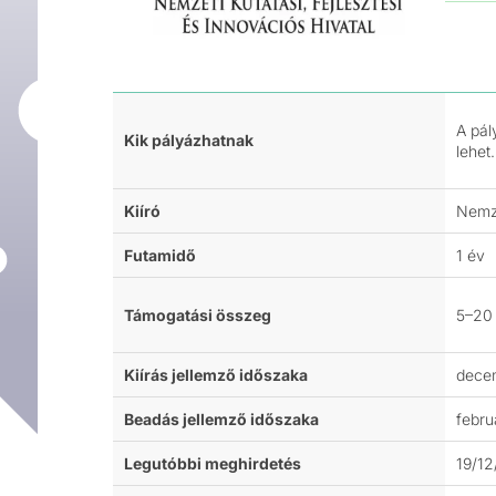
A pál
Kik pályázhatnak
lehet.
Kiíró
Nemze
Futamidő
1 év
Támogatási összeg
5–20
Kiírás jellemző időszaka
dece
Beadás jellemző időszaka
febru
Legutóbbi meghirdetés
19/1