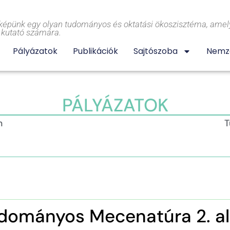
képünk egy olyan tudományos és oktatási ökoszisztéma, amely
l kutató számára.
Pályázatok
Publikációk
Sajtószoba
Nemze
PÁLYÁZATOK
m
T
dományos Mecenatúra 2. a