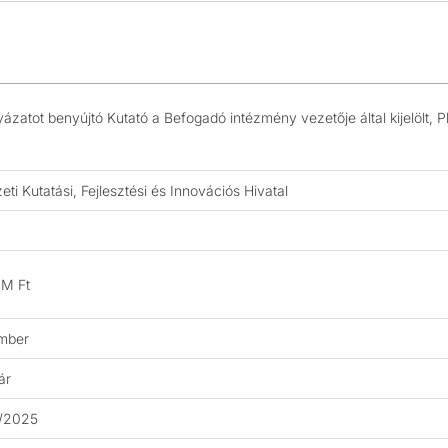
yázatot benyújtó Kutató a Befogadó intézmény vezetője által kijelölt
ti Kutatási, Fejlesztési és Innovációs Hivatal
 M Ft
mber
ár
2/2025