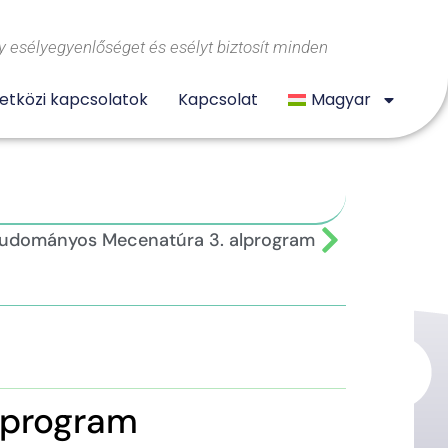
 esélyegyenlőséget és esélyt biztosít minden
tközi kapcsolatok
Kapcsolat
Magyar
udományos Mecenatúra 3. alprogram
lprogram