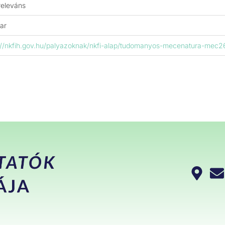
releváns
ar
://nkfih.gov.hu/palyazoknak/nkfi-alap/tudomanyos-mecenatura-mec26