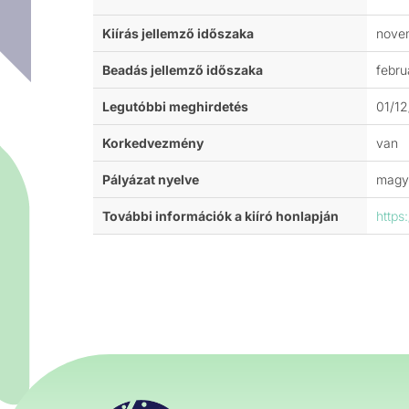
Kiírás jellemző időszaka
nove
Beadás jellemző időszaka
febru
Legutóbbi meghirdetés
01/1
Korkedvezmény
van
Pályázat nyelve
magy
További információk a kiíró honlapján
https