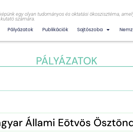
képünk egy olyan tudományos és oktatási ökoszisztéma, amely
l kutató számára.
Pályázatok
Publikációk
Sajtószoba
Nemze
PÁLYÁZATOK
gyar Állami Eötvös Ösztönd