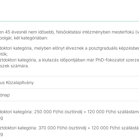
n 45 évesnél nem idősebb, felsőoktatási intézményben mesterfokú (v
polgár, két kategóriában:
doktori kategória, melyben előnyt élveznek a posztgraduális képzésbe
atók;
ztdoktori kategória, a kiutazás időpontjában már PhD-fokozatot szerzet
szek számára.
us Közalapítvány
hónap
doktori kategória: 250 000 Ft/hó ösztöndíj + 120 000 Ft/hó szállástám
ég
ztdoktori kategória: 370 000 Ft/hó ösztöndíj + 120 000 Ft/hó szállást
ég