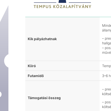
Minde
állam
– pre
Kik pályázhatnak
hallg
– pos
művé
Kiíró
Temp
Futamidő
3–6 
– pre
költs
Támogatási összeg
– pos
költs