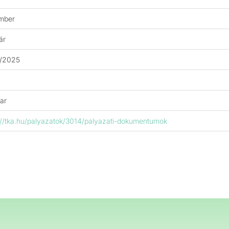
mber
ár
2/2025
ar
://tka.hu/palyazatok/3014/palyazati-dokumentumok