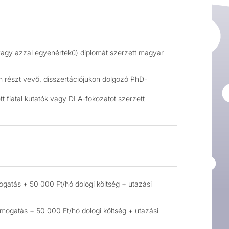
agy azzal egyenértékű) diplomát szerzett magyar
n részt vevő, disszertációjukon dolgozó PhD-
t fiatal kutatók vagy DLA-fokozatot szerzett
ogatás + 50 000 Ft/hó dologi költség + utazási
ámogatás + 50 000 Ft/hó dologi költség + utazási