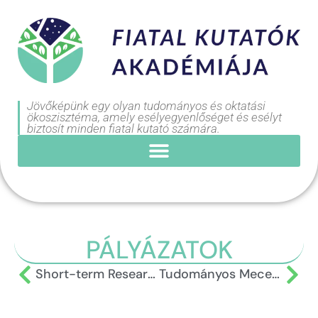
Jövőképünk egy olyan tudományos és oktatási
ökoszisztéma, amely esélyegyenlőséget és esélyt
biztosít minden fiatal kutató számára.
PÁLYÁZATOK
Short-term Research Grant Hungary (RGH_S_24)
Tudományos Mecenatúra 1. alprogram