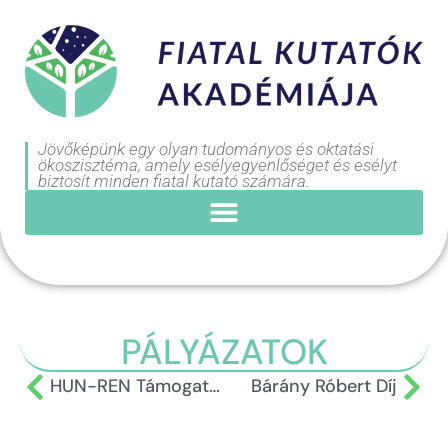
Jövőképünk egy olyan tudományos és oktatási
ökoszisztéma, amely esélyegyenlőséget és esélyt
biztosít minden fiatal kutató számára.
PÁLYÁZATOK
HUN-REN Támogatott Kutatócsoportok Programja – idén nem indul
Bárány Róbert Díj