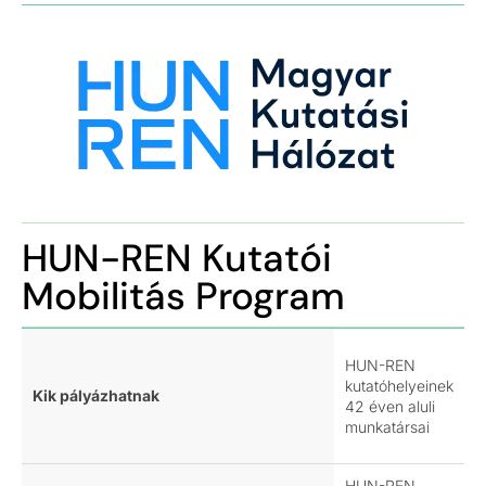
HUN-REN Kutatói
Mobilitás Program
HUN-REN
kutatóhelyeinek
Kik pályázhatnak
42 éven aluli
munkatársai
HUN-REN