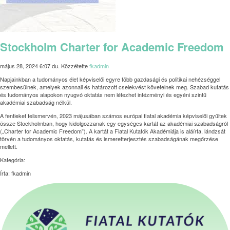
Stockholm Charter for Academic Freedom
május 28, 2024 6:07 du.
Közzétette
fkadmin
Napjainkban a tudományos élet képviselői egyre több gazdasági és politikai nehézséggel
szembesülnek, amelyek azonnali és határozott cselekvést követelnek meg. Szabad kutatás
és tudományos alapokon nyugvó oktatás nem létezhet intézményi és egyéni szintű
akadémiai szabadság nélkül.
A fentieket felismervén, 2023 májusában számos európai fiatal akadémia képviselői gyűltek
össze Stockholmban, hogy kidolgozzanak egy egységes kartát az akadémiai szabadságról
(„Charter for Academic Freedom”). A kartát a Fiatal Kutatók Akadémiája is aláírta, lándzsát
törvén a tudományos oktatás, kutatás és ismeretterjesztés szabadságának megőrzése
mellett.
Kategória:
Írta: fkadmin