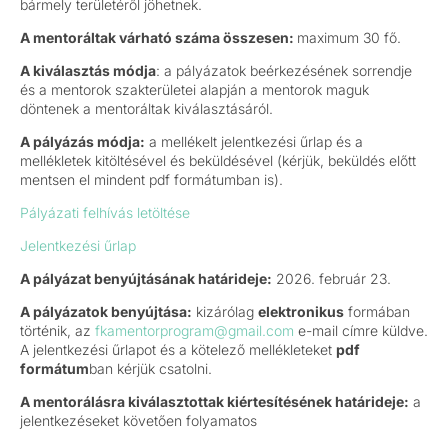
bármely területéről jöhetnek.
A mentoráltak várható száma összesen:
maximum 30 fő.
A kiválasztás módja
: a pályázatok beérkezésének sorrendje
és a mentorok szakterületei alapján a mentorok maguk
döntenek a mentoráltak kiválasztásáról.
A pályázás módja:
a mellékelt jelentkezési űrlap és a
mellékletek kitöltésével és beküldésével (kérjük, beküldés előtt
mentsen el mindent pdf formátumban is).
Pályázati felhívás letöltése
Jelentkezési űrlap
A pályázat benyújtásának határideje:
2026. február 23.
A pályázatok benyújtása:
kizárólag
elektronikus
formában
történik, az
fkamentorprogram@gmail.com
e-mail címre küldve.
A jelentkezési űrlapot és a kötelező mellékleteket
pdf
formátum
ban kérjük csatolni.
A mentorálásra kiválasztottak kiértesítésének határideje:
a
jelentkezéseket követően folyamatos