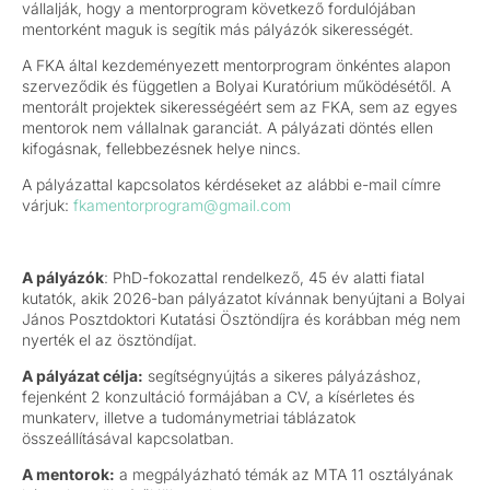
vállalják, hogy a mentorprogram következő fordulójában
mentorként maguk is segítik más pályázók sikerességét.
A FKA által kezdeményezett mentorprogram önkéntes alapon
szerveződik és független a Bolyai Kuratórium működésétől. A
mentorált projektek sikerességéért sem az FKA, sem az egyes
mentorok nem vállalnak garanciát. A pályázati döntés ellen
kifogásnak, fellebbezésnek helye nincs.
A pályázattal kapcsolatos kérdéseket az alábbi e-mail címre
várjuk:
fkamentorprogram@gmail.com
A pályázók
: PhD-fokozattal rendelkező, 45 év alatti fiatal
kutatók, akik 2026-ban pályázatot kívánnak benyújtani a Bolyai
János Posztdoktori Kutatási Ösztöndíjra és korábban még nem
nyerték el az ösztöndíjat.
A pályázat célja:
segítségnyújtás a sikeres pályázáshoz,
fejenként 2 konzultáció formájában a CV, a kísérletes és
munkaterv, illetve a tudománymetriai táblázatok
összeállításával kapcsolatban.
A mentorok:
a megpályázható témák az MTA 11 osztályának