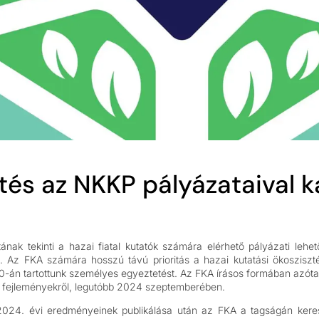
és az NKKP pályázataival k
tának tekinti a hazai fiatal kutatók számára elérhető pályázati le
al. Az FKA számára hosszú távú prioritás a hazai kutatási ökoszisz
0-án tartottunk személyes egyeztetést. Az FKA írásos formában azóta
 fejleményekről, legutóbb 2024 szeptemberében.
24. évi eredményeinek publikálása után az FKA a tagságán kereszt