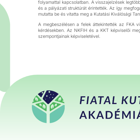
folyamattal kapcsolatban. A visszajelzések legtöb
és a pályázati struktúrát érintették. Az így meg
mutatta be és vitatta meg a Kutatási Kiválósági Ta
A megbeszélésen a felek áttekintették az FKA vis
kérdésekben. Az NKFIH és a KKT képviselői megkö
szempontjainak képviseletével.