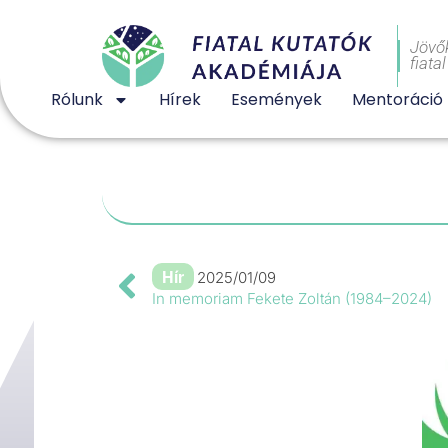
Jövő
fiata
Rólunk
Hírek
Események
Mentoráció
Hír
2025/01/09
In memoriam Fekete Zoltán (1984–2024)