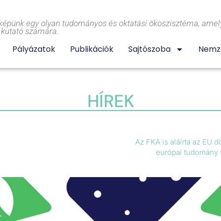
képünk egy olyan tudományos és oktatási ökoszisztéma, amely
l kutató számára.
Pályázatok
Publikációk
Sajtószoba
Nemze
HÍREK
Az FKA is aláírta az EU d
európai tudomány 