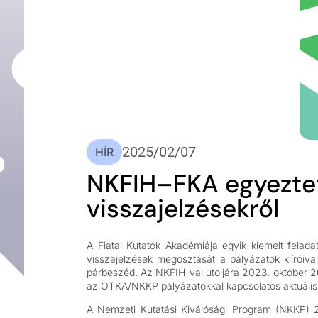
2025/02/07
HÍR
NKFIH–FKA egyeztet
visszajelzésekről
A Fiatal Kutatók Akadémiája egyik kiemelt felada
visszajelzések megosztását a pályázatok kiíróiv
párbeszéd. Az NKFIH-val utoljára 2023. október 2
az OTKA/NKKP pályázatokkal kapcsolatos aktuális
A Nemzeti Kutatási Kiválósági Program (NKKP) 20