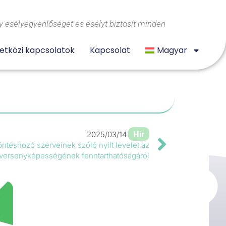
 esélyegyenlőséget és esélyt biztosít minden
tközi kapcsolatok
Kapcsolat
Magyar
Hír
2025/03/14
öntéshozó szerveinek szóló nyílt levelet az
versenyképességének fenntarthatóságáról