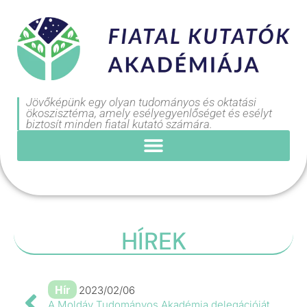
Jövőképünk egy olyan tudományos és oktatási
ökoszisztéma, amely esélyegyenlőséget és esélyt
biztosít minden fiatal kutató számára.
HÍREK
Hír
2023/02/06
A Moldáv Tudományos Akadémia delegációját