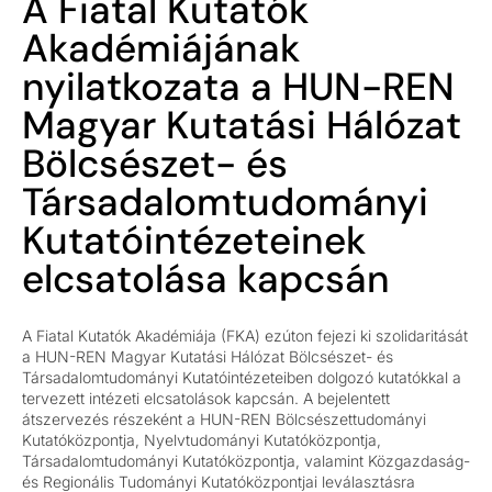
A Fiatal Kutatók
Akadémiájának
nyilatkozata a HUN-REN
Magyar Kutatási Hálózat
Bölcsészet- és
Társadalomtudományi
Kutatóintézeteinek
elcsatolása kapcsán
A Fiatal Kutatók Akadémiája (FKA) ezúton fejezi ki szolidaritását
a HUN-REN Magyar Kutatási Hálózat Bölcsészet- és
Társadalomtudományi Kutatóintézeteiben dolgozó kutatókkal a
tervezett intézeti elcsatolások kapcsán. A bejelentett
átszervezés részeként a HUN-REN Bölcsészettudományi
Kutatóközpontja, Nyelvtudományi Kutatóközpontja,
Társadalomtudományi Kutatóközpontja, valamint Közgazdaság-
és Regionális Tudományi Kutatóközpontjai leválasztásra