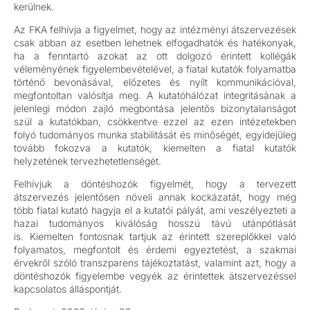
kerülnek.
Az FKA felhívja a figyelmet, hogy az intézményi átszervezések
csak abban az esetben lehetnek elfogadhatók és hatékonyak,
ha a fenntartó azokat az ott dolgozó érintett kollégák
véleményének figyelembevételével, a fiatal kutatók folyamatba
történő bevonásával, előzetes és nyílt kommunikációval,
megfontoltan valósítja meg. A kutatóhálózat integritásának a
jelenlegi módon zajló megbontása jelentős bizonytalanságot
szül a kutatókban, csökkentve ezzel az ezen intézetekben
folyó tudományos munka stabilitását és minőségét, egyidejűleg
tovább fokozva a kutatók, kiemelten a fiatal kutatók
helyzetének tervezhetetlenségét.
Felhívjuk a döntéshozók figyelmét, hogy a tervezett
átszervezés jelentősen növeli annak kockázatát, hogy még
több fiatal kutató hagyja el a kutatói pályát, ami veszélyezteti a
hazai tudományos kiválóság hosszú távú utánpótlását
is. Kiemelten fontosnak tartjuk az érintett szereplőkkel való
folyamatos, megfontolt és érdemi egyeztetést, a szakmai
érvekről szóló transzparens tájékoztatást, valamint azt, hogy a
döntéshozók figyelembe vegyék az érintettek átszervezéssel
kapcsolatos álláspontját.