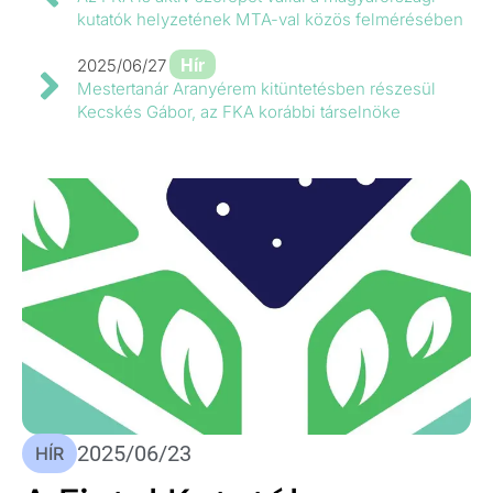
kutatók helyzetének MTA-val közös felmérésében
Hír
2025/06/27
Mestertanár Aranyérem kitüntetésben részesül
Kecskés Gábor, az FKA korábbi társelnöke
2025/06/23
HÍR