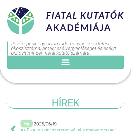
Jövőképünk egy olyan tudományos és oktatási
ökoszisztéma, amely esélyegyenlőséget és esélyt
biztosít minden fiatal kutató számára.
HÍREK
Hír
2025/06/19
Az FKA is aktív szerepet vállal a magyarországi