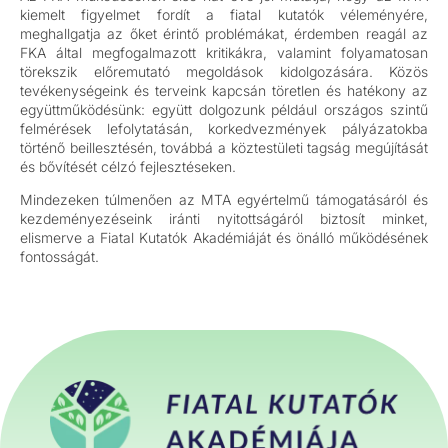
kiemelt figyelmet fordít a fiatal kutatók véleményére,
meghallgatja az őket érintő problémákat, érdemben reagál az
FKA által megfogalmazott kritikákra, valamint folyamatosan
törekszik előremutató megoldások kidolgozására. Közös
tevékenységeink és terveink kapcsán töretlen és hatékony az
együttműködésünk: együtt dolgozunk például országos szintű
felmérések lefolytatásán, korkedvezmények pályázatokba
történő beillesztésén, továbbá a köztestületi tagság megújítását
és bővítését célzó fejlesztéseken.
Mindezeken túlmenően az MTA egyértelmű támogatásáról és
kezdeményezéseink iránti nyitottságáról biztosít minket,
elismerve a Fiatal Kutatók Akadémiáját és önálló működésének
fontosságát.