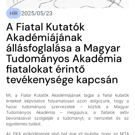
2025/05/23
HÍR
A Fiatal Kutatók
Akadémiájának
állásfoglalása a Magyar
Tudományos Akadémia
fiatalokat érintő
tevékenysége kapcsán
Mi, a Fiatal Kutatók Akadémiájának tagjai a fiatal kutatók
érdekeit képviselve folyamatosan azon dolgozunk, hogy a
hazai tudományos szervezetek – köztük a Magyar
Tudományos Akadémia – megújulva, a fiatalok aktív
bevonásával szolgálják a tudományt, a nemzetet és az
egyetemes tudást.
Az FKA működésének első hat éve jól mutatja, hogy az MTA