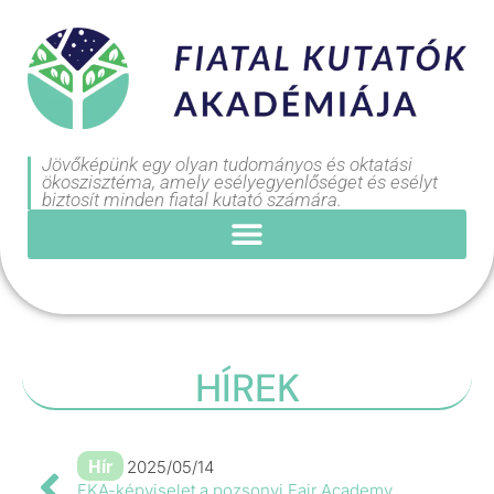
Jövőképünk egy olyan tudományos és oktatási
ökoszisztéma, amely esélyegyenlőséget és esélyt
biztosít minden fiatal kutató számára.
HÍREK
Hír
2025/05/14
FKA-képviselet a pozsonyi Fair Academy