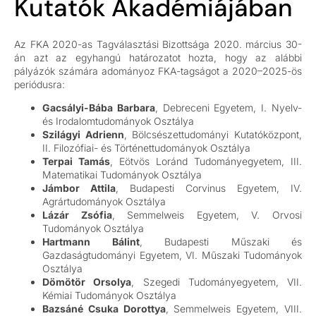
Kutatók Akadémiájában
Az FKA 2020-as Tagválasztási Bizottsága 2020. március 30-
án azt az egyhangú határozatot hozta, hogy az alábbi
pályázók számára adományoz FKA-tagságot a 2020–2025-ös
periódusra:
Gacsályi-Bába Barbara
, Debreceni Egyetem, I. Nyelv-
és Irodalomtudományok Osztálya
Szilágyi Adrienn
, Bölcsészettudományi Kutatóközpont,
II. Filozófiai- és Történettudományok Osztálya
Terpai Tamás
, Eötvös Loránd Tudományegyetem, III.
Matematikai Tudományok Osztálya
Jámbor Attila
, Budapesti Corvinus Egyetem, IV.
Agrártudományok Osztálya
Lázár Zsófia
, Semmelweis Egyetem, V. Orvosi
Tudományok Osztálya
Hartmann Bálint
, Budapesti Műszaki és
Gazdaságtudományi Egyetem, VI. Műszaki Tudományok
Osztálya
Dömötör Orsolya
, Szegedi Tudományegyetem, VII.
Kémiai Tudományok Osztálya
Bazsáné Csuka Dorottya
, Semmelweis Egyetem, VIII.