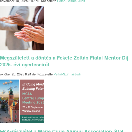
november 10, 2025 3:57 du.
Közzétette
Pethő-Szirmai Judit
Megszületett a döntés a Fekete Zoltán Fiatal Mentor Díj
2025. évi nyerteseiről
október 28, 2025 8:24 de.
Közzétette
Pethő-Szirmai Judit
FKA-részvétel a Marie Curie Alumni Association által