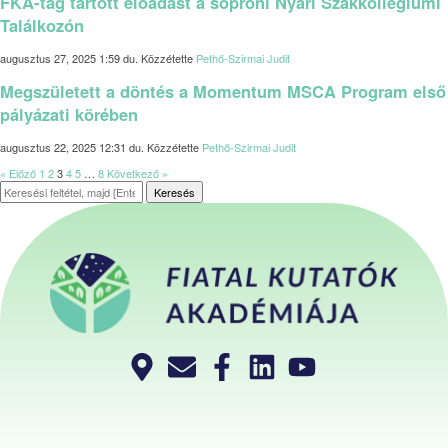
FKA-tag tartott előadást a soproni Nyári Szakkollégiumi
Találkozón
augusztus 27, 2025 1:59 du.
Közzétette
Pethő-Szirmai Judit
Megszületett a döntés a Momentum MSCA Program első
pályázati körében
augusztus 22, 2025 12:31 du.
Közzétette
Pethő-Szirmai Judit
« Előző
1
2
3
4
5
…
8
Következő »
Keresés