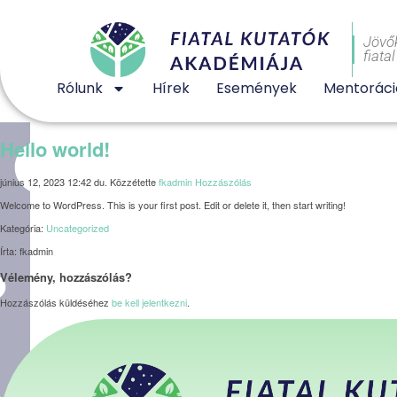
Jövő
fiata
Rólunk
Hírek
Események
Mentoráci
Hello world!
június 12, 2023 12:42 du.
Közzétette
fkadmin
Hozzászólás
Welcome to WordPress. This is your first post. Edit or delete it, then start writing!
Kategória:
Uncategorized
Írta: fkadmin
Vélemény, hozzászólás?
Hozzászólás küldéséhez
be kell jelentkezni
.