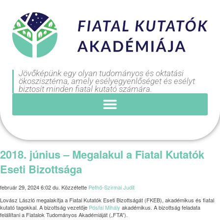
Jövőképünk egy olyan tudományos és oktatási
ökoszisztéma, amely esélyegyenlőséget és esélyt
biztosít minden fiatal kutató számára.
2018. június – Megalakul a Fiatal Kutatók
Eseti Bizottsága
február 29, 2024 6:02 du.
Közzétette
Pethő-Szirmai Judit
Lovász László megalakítja a Fiatal Kutatók Eseti Bizottságát (FKEB), akadémikus és fiatal
kutató tagokkal. A bizottság vezetője
Pósfai Mihály
akadémikus. A bizottság feladata
felállítani a Fiatalok Tudományos Akadémiáját („FTA”).