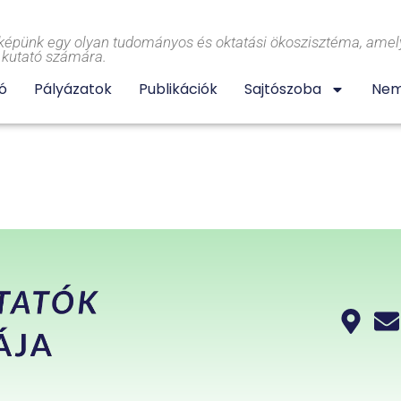
képünk egy olyan tudományos és oktatási ökoszisztéma, amely
l kutató számára.
ó
Pályázatok
Publikációk
Sajtószoba
Nem