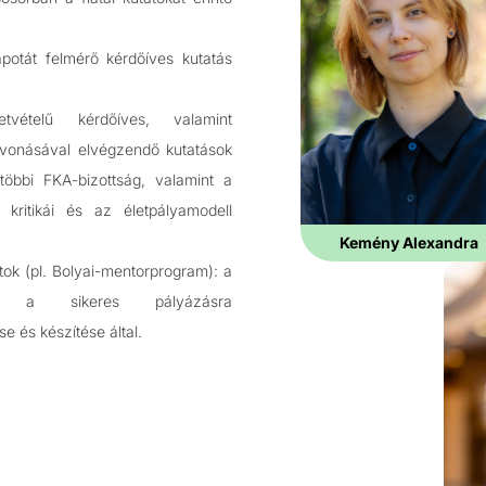
lapotát felmérő kérdőíves kutatás
tvételű kérdőíves, valamint
evonásával elvégzendő kutatások
öbbi FKA-bizottság, valamint a
kritikái és az életpályamodell
Kemény Alexandra
tok (pl. Bolyai-mentorprogram): a
se a sikeres pályázásra
 és készítése által.