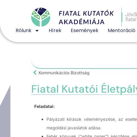
Jövő
fiata
Rólunk
Hírek
Események
Mentoráció
Kommunikációs Bizottság
Fiatal Kutatói Életpá
Feladatai:
Pályázati kiírások véleményezése, az esetl
megoldási javaslatok adása.
Fehér könyvek ("white paper") készítése első