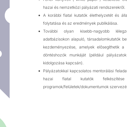
hazai és nemzetközi pályázati rendszerekről.
A korábbi fiatal kutatók élethelyzetét és ál
folytatása és az eredmények publikálása.
További olyan kisebb-nagyobb lélegze
adatbázisokon alapuló, társadalomkutatók b
kezdeményezése, amelyek elősegíthetik a t
döntéshozók munkáját (például pályázatok 
kidolgozása kapcsán).
Pályázatokkal kapcsolatos mentorálási felada
hazai fiatal kutatók felkészíté
programok/felületek/dokumentumok szervezése