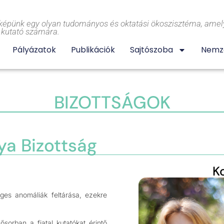
képünk egy olyan tudományos és oktatási ökoszisztéma, amely
l kutató számára.
Pályázatok
Publikációk
Sajtószoba
Nemze
BIZOTTSÁGOK
lya Bizottság
K
eges anomáliák feltárása, ezekre
sorban a fiatal kutatókat érintő