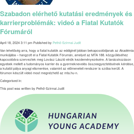
Szabadon elérhető kutatási eredmények és
karrierproblémák: videó a Fiatal Kutatók
Fórumáról
April 18, 2024 3:11 pm
Published by
Pethő-Szirmai Judit
Van lehetőség arra, hogy a fiatal kutatók az eddiginél jobban bekapcsolódjanak az Akadémia
munkájába – hangzott el a Fiatal Kutatók Fórumán, amelyet az MTA 188. közgyűléséhez
kapcsolódva szerveztek meg Lovász László elnök kezdeményezésére. A tanácskozáson
egyebek mellett a tudományos karrier és a gyermeknevelés összeegyeztetésének kérdése,
a kutatói pálya anyagi elismerése, valamint az előmeneteli rendszer is szóba került. A
fórumon készült videó most megnézhető az mta.hu-n.
Categorised in:
This post was written by Pethő-Szirmai Judit